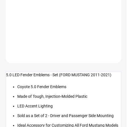
cena:
−
+
Přidat do košíku
5.0 LED znak boční osvětlený (MUSTANG 11-21)
DETAILNÍ INFORMACE
ZEPTAT SE
5.0 LED Fender Emblems - Set (FORD MUSTANG 2011-2021)
Coyote 5.0 Fender Emblems
Made of Tough, Injection-Molded Plastic
LED Accent Lighting
Sold as a Set of 2 - Driver and Passenger Side Mounting
Ideal Accessory for Customizing All Ford Mustang Models