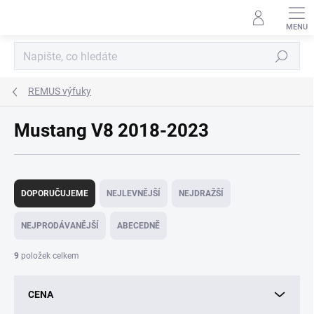
Přejít
na
obsah
Hledat
REMUS výfuky
Mustang V8 2018-2023
Ř
a
DOPORUČUJEME
NEJLEVNĚJŠÍ
NEJDRAŽŠÍ
z
e
NEJPRODÁVANĚJŠÍ
ABECEDNĚ
n
í
9
položek celkem
p
r
CENA
o