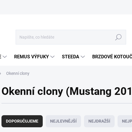
Hledat
E
REMUS VÝFUKY
STEEDA
BRZDOVÉ KOTOU
Okenní clony
Okenní clony (Mustang 20
Ř
a
DOPORUČUJEME
NEJLEVNĚJŠÍ
NEJDRAŽŠÍ
NEJP
z
e