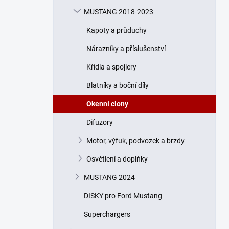
n
MUSTANG 2018-2023
í
p
Kapoty a průduchy
a
n
Nárazníky a příslušenství
e
Křídla a spojlery
l
Blatníky a boční díly
Okenní clony
Difuzory
Motor, výfuk, podvozek a brzdy
Osvětlení a doplňky
MUSTANG 2024
DISKY pro Ford Mustang
Superchargers