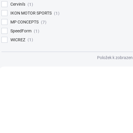
Cervini's
1
IKON MOTOR SPORTS
1
MP CONCEPTS
7
SpeedForm
1
WICREZ
1
Položek k zobrazen
V
ý
MU15-06
M
p
i
s
p
r
o
d
u