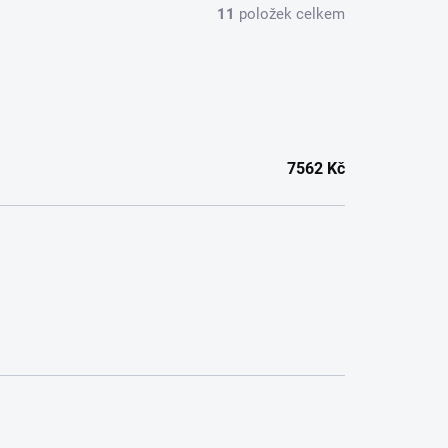
11
položek celkem
7562
Kč