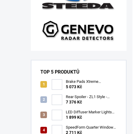
TOP 5 PRODUKTŮ
Brake Pads Xtreme
Performance ECE R90
5 073 Kč
certified | Front Axle
(DB9021XP)
Rear Spoiler - ZL1 Style -
Gloss Black (CAMARO 16-23)
7 376 Kč
LED Diffuser Marker Lights
(CHALLENGER 15-23)
1 899 Kč
SpeedForm Quarter Window
Louvers - Gloss Black
2 711 Kč