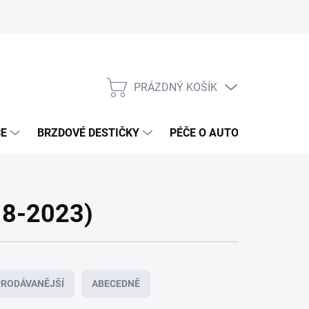
PRÁZDNÝ KOŠÍK
NÁKUPNÍ
KOŠÍK
ČE
BRZDOVÉ DESTIČKY
PÉČE O AUTO
ANTIRA
18-2023)
RODÁVANĚJŠÍ
ABECEDNĚ