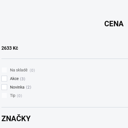
n
í
p
CENA
r
o
d
u
2633
Kč
k
t
ů
Na skladě
0
Akce
3
Novinka
2
Tip
0
ZNAČKY