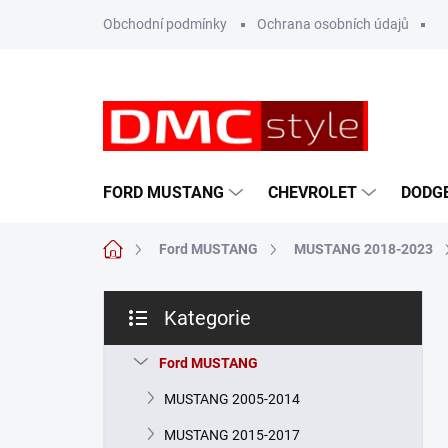
Přejít
Obchodní podmínky
Ochrana osobních údajů
na
obsah
FORD MUSTANG
CHEVROLET
DODG
Domů
Ford MUSTANG
MUSTANG 2018-2023
P
Kategorie
o
Přeskočit
s
kategorie
t
Ford MUSTANG
r
MUSTANG 2005-2014
a
n
MUSTANG 2015-2017