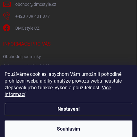
v
obchod
@
dmcstyle.cz
ý
p
+420 739 401 877
i
s
DMCstyle CZ
u
INFORMACE PRO VÁS
Obchodní podmínky
Ochrana osobních údajů
Používáme cookies, abychom Vám umožnili pohodlné
prohlížení webu a díky analýze provozu webu neustále
FACEBOOK
zlepšovali jeho funkce, výkon a použitelnost.
Více
informací
Nastavení
Copyright 2026
DMC style
. Všechna práva vyhrazena.
Upravit nastavení
cookies
Souhlasím
Vytvořil Shoptet