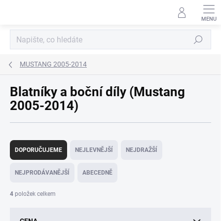
Přejít
na
obsah
Hledat
MUSTANG 2005-2014
Blatníky a boční díly (Mustang
2005-2014)
Ř
a
DOPORUČUJEME
NEJLEVNĚJŠÍ
NEJDRAŽŠÍ
z
e
NEJPRODÁVANĚJŠÍ
ABECEDNĚ
n
í
4
položek celkem
p
r