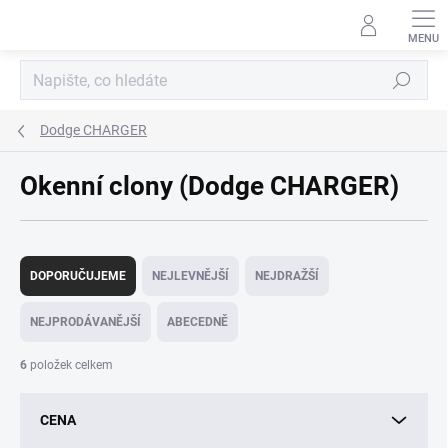
Přejít
na
obsah
Hledat
Dodge CHARGER
Okenní clony (Dodge CHARGER)
Ř
a
DOPORUČUJEME
NEJLEVNĚJŠÍ
NEJDRAŽŠÍ
z
e
NEJPRODÁVANĚJŠÍ
ABECEDNĚ
n
í
6
položek celkem
p
r
CENA
o