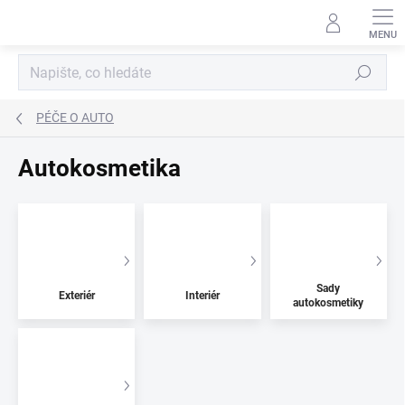
Přejít
na
obsah
Hledat
PÉČE O AUTO
Autokosmetika
Sady
Exteriér
Interiér
autokosmetiky