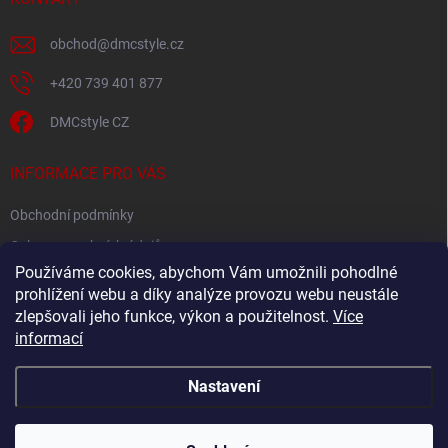
obchod
@
dmcstyle.cz
+420 739 401 877
DMCstyle CZ
INFORMACE PRO VÁS
Obchodní podmínky
Ochrana osobních údajů
Používáme cookies, abychom Vám umožnili pohodlné
prohlížení webu a díky analýze provozu webu neustále
FACEBOOK
zlepšovali jeho funkce, výkon a použitelnost.
Více
informací
Nastavení
Copyright 2026
DMC style
. Všechna práva vyhrazena.
Upravit nastavení
cookies