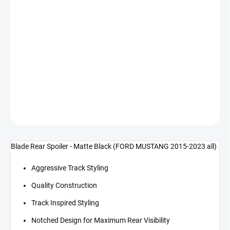
cena:
−
+
Přidat do košíku
NASCAR zadní spoiler - matná černá (MUSTANG 15-23 fastback i
cabrio)
DETAILNÍ INFORMACE
ZEPTAT SE
Blade Rear Spoiler - Matte Black (FORD MUSTANG 2015-2023 all)
Aggressive Track Styling
Quality Construction
Track Inspired Styling
Notched Design for Maximum Rear Visibility