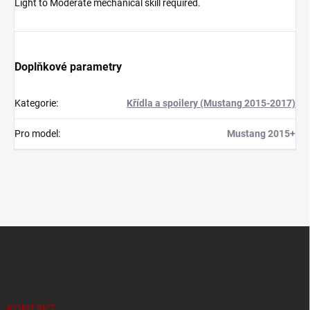
Light to Moderate mechanical skill required.
Doplňkové parametry
Kategorie
:
Křídla a spoilery (Mustang 2015-2017)
Pro model
:
Mustang 2015+
Z
á
p
a
t
í
KONTAKT