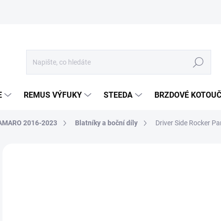
Hledat
E
REMUS VÝFUKY
STEEDA
BRZDOVÉ KOTOU
AMARO 2016-2023
Blatníky a boční díly
Driver Side Rocker P
Neohodnoceno
Podrobnosti hodnocení
ZNA
16
13 
Měr
SKL