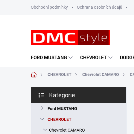
Přejít
Obchodní podmínky
Ochrana osobních údajů
na
obsah
FORD MUSTANG
CHEVROLET
DODG
Domů
CHEVROLET
Chevrolet CAMARO
C
P
Kategorie
o
Přeskočit
s
kategorie
t
Ford MUSTANG
r
CHEVROLET
a
n
Chevrolet CAMARO