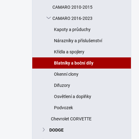
n
CAMARO 2010-2015
í
p
CAMARO 2016-2023
a
n
Kapoty a průduchy
e
Nárazníky a příslušenství
l
Křídla a spojlery
Blatníky a boční díly
Okenní clony
Difuzory
Osvětlení a doplňky
Podvozek
Chevrolet CORVETTE
DODGE