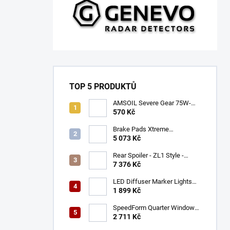
TOP 5 PRODUKTŮ
AMSOIL Severe Gear 75W-
140
570 Kč
Brake Pads Xtreme
Performance ECE R90
5 073 Kč
certified | Front Axle
(DB9021XP)
Rear Spoiler - ZL1 Style -
Gloss Black (CAMARO 16-23)
7 376 Kč
LED Diffuser Marker Lights
(CHALLENGER 15-23)
1 899 Kč
SpeedForm Quarter Window
Louvers - Gloss Black
2 711 Kč
(CHALLENGER 08-22)