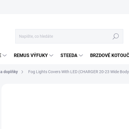
Hledat
E
REMUS VÝFUKY
STEEDA
BRZDOVÉ KOTOU
 a doplňky
Fog Lights Covers With LED (CHARGER 20-23 Wide Body
Neohodnoceno
Podrobnosti hodnocení
ZNA
3 
3 2
Měr
SKL