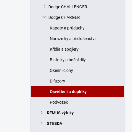
n
Dodge CHALLENGER
í
p
Dodge CHARGER
a
n
Kapoty a průduchy
e
Nárazníky a příslušenství
l
Křídla a spojlery
Blatníky a boční díly
Okenní clony
Difuzory
Osvětlení a doplňky
Podvozek
REMUS výfuky
STEEDA