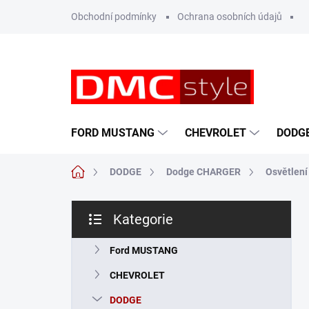
Přejít
Obchodní podmínky
Ochrana osobních údajů
na
obsah
FORD MUSTANG
CHEVROLET
DODG
Domů
DODGE
Dodge CHARGER
Osvětlení
P
Kategorie
o
Přeskočit
s
kategorie
t
Ford MUSTANG
r
CHEVROLET
a
n
DODGE