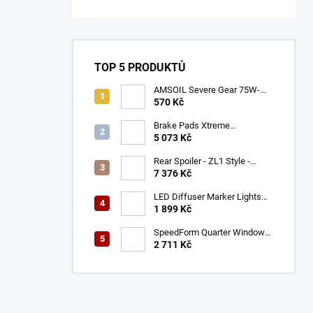
TOP 5 PRODUKTŮ
AMSOIL Severe Gear 75W-
140
570 Kč
Brake Pads Xtreme
Performance ECE R90
5 073 Kč
certified | Front Axle
(DB9021XP)
Rear Spoiler - ZL1 Style -
Gloss Black (CAMARO 16-23)
7 376 Kč
LED Diffuser Marker Lights
(CHALLENGER 15-23)
1 899 Kč
SpeedForm Quarter Window
Louvers - Gloss Black
2 711 Kč
(CHALLENGER 08-22)