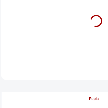
cena
Mlho
DETA
Popis