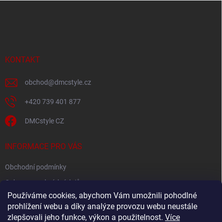
Z
á
p
a
t
í
KONTAKT
obchod
@
dmcstyle.cz
+420 739 401 877
DMCstyle CZ
INFORMACE PRO VÁS
Obchodní podmínky
Ochrana osobních údajů
Používáme cookies, abychom Vám umožnili pohodlné
prohlížení webu a díky analýze provozu webu neustále
FACEBOOK
zlepšovali jeho funkce, výkon a použitelnost.
Více