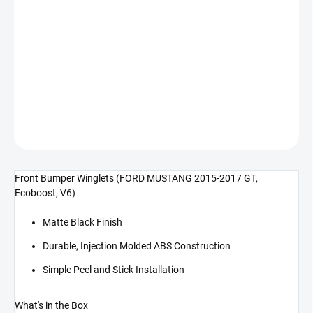
cena:
−
+
Přidat do košíku
Křidélka předního nárazníku (MUSTANG 15-17 GT, EcoBoost, V6)
DETAILNÍ INFORMACE
ZEPTAT SE
Front Bumper Winglets (FORD MUSTANG 2015-2017 GT,
Ecoboost, V6)
Matte Black Finish
Durable, Injection Molded ABS Construction
Simple Peel and Stick Installation
What's in the Box