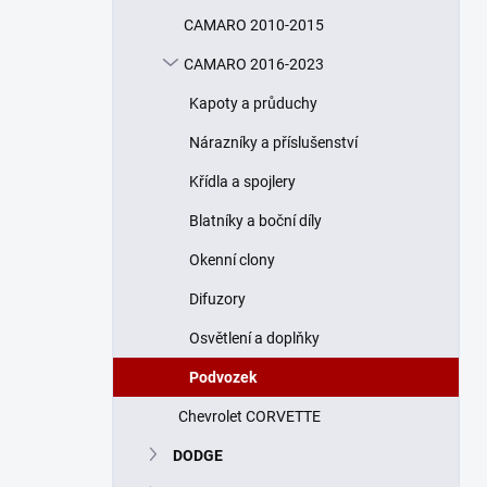
n
CAMARO 2010-2015
í
p
CAMARO 2016-2023
a
n
Kapoty a průduchy
e
Nárazníky a příslušenství
l
Křídla a spojlery
Blatníky a boční díly
Okenní clony
Difuzory
Osvětlení a doplňky
Podvozek
Chevrolet CORVETTE
DODGE