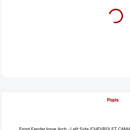
cena
Před
LT/L
DETA
Popis
Front Fender Inner Arch - Left Side (CHEVROLET CA