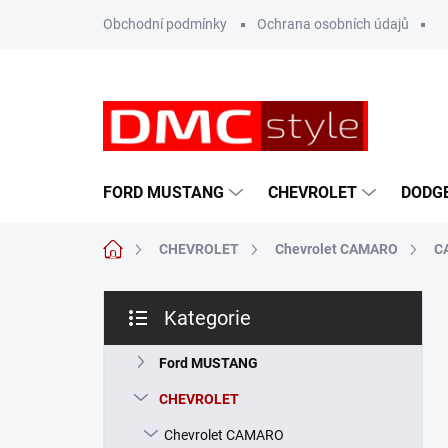
Přejít
Obchodní podmínky
Ochrana osobních údajů
na
obsah
FORD MUSTANG
CHEVROLET
DODG
Domů
CHEVROLET
Chevrolet CAMARO
C
P
Kategorie
o
Přeskočit
s
kategorie
t
Ford MUSTANG
r
CHEVROLET
a
n
Chevrolet CAMARO