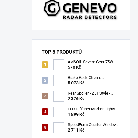
TOP 5 PRODUKTŮ
AMSOIL Severe Gear 75W-
140
570 Kč
Brake Pads Xtreme
Performance ECE R90
5 073 Kč
certified | Front Axle
(DB9021XP)
Rear Spoiler - ZL1 Style -
Gloss Black (CAMARO 16-23)
7 376 Kč
LED Diffuser Marker Lights
(CHALLENGER 15-23)
1 899 Kč
SpeedForm Quarter Window
Louvers - Gloss Black
2 711 Kč
(CHALLENGER 08-22)