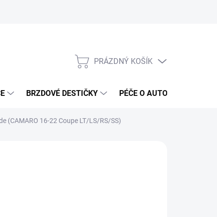
PRÁZDNÝ KOŠÍK
NÁKUPNÍ
KOŠÍK
ČE
BRZDOVÉ DESTIČKY
PÉČE O AUTO
ANTIRA
 Side (CAMARO 16-22 Coupe LT/LS/RS/SS)
ČKA:
OTHER
665 Kč
02 Kč bez DPH
ná
ADEM DO 5-10 DNÍ