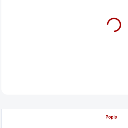
cena
Přív
DETA
Popis