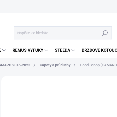
Hledat
E
REMUS VÝFUKY
STEEDA
BRZDOVÉ KOTOU
AMARO 2016-2023
Kapoty a průduchy
Hood Scoop (CAMARO 
Neohodnoceno
Podrobnosti hodnocení
ZNA
6 
4 9
Měr
SK