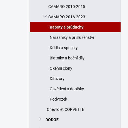
n
CAMARO 2010-2015
í
p
CAMARO 2016-2023
a
n
Kapoty a průduchy
e
Nárazníky a příslušenství
l
Křídla a spojlery
Blatníky a boční díly
Okenní clony
Difuzory
Osvětlení a doplňky
Podvozek
Chevrolet CORVETTE
DODGE