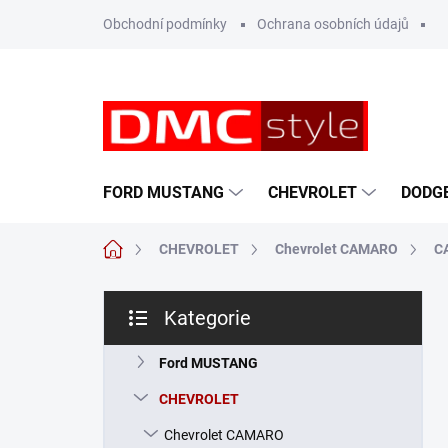
Přejít
Obchodní podmínky
Ochrana osobních údajů
na
obsah
FORD MUSTANG
CHEVROLET
DODG
Domů
CHEVROLET
Chevrolet CAMARO
C
P
Kategorie
o
Přeskočit
s
kategorie
t
Ford MUSTANG
r
CHEVROLET
a
n
Chevrolet CAMARO