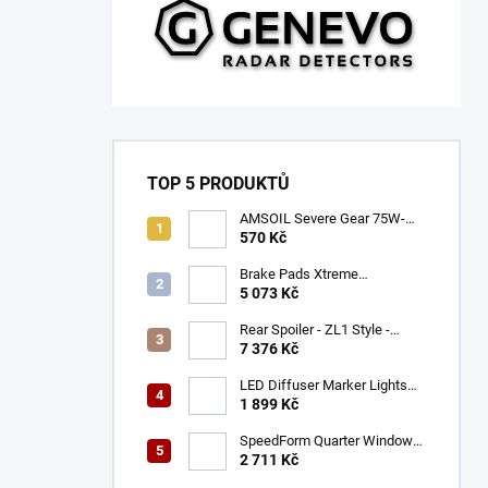
TOP 5 PRODUKTŮ
AMSOIL Severe Gear 75W-
140
570 Kč
Brake Pads Xtreme
Performance ECE R90
5 073 Kč
certified | Front Axle
(DB9021XP)
Rear Spoiler - ZL1 Style -
Gloss Black (CAMARO 16-23)
7 376 Kč
LED Diffuser Marker Lights
(CHALLENGER 15-23)
1 899 Kč
SpeedForm Quarter Window
Louvers - Gloss Black
2 711 Kč
(CHALLENGER 08-22)