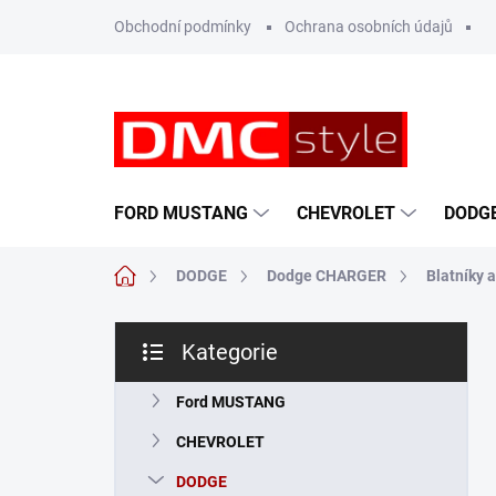
Přejít
Obchodní podmínky
Ochrana osobních údajů
na
obsah
FORD MUSTANG
CHEVROLET
DODG
Domů
DODGE
Dodge CHARGER
Blatníky a
P
Kategorie
o
Přeskočit
s
kategorie
t
Ford MUSTANG
r
CHEVROLET
a
n
DODGE