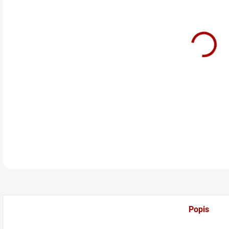
cena
Bočn
DETA
Popis