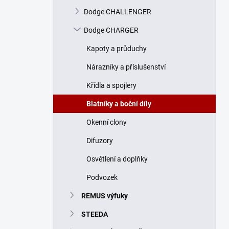
n
Dodge CHALLENGER
í
p
Dodge CHARGER
a
n
Kapoty a průduchy
e
Nárazníky a příslušenství
l
Křídla a spojlery
Blatníky a boční díly
Okenní clony
Difuzory
Osvětlení a doplňky
Podvozek
REMUS výfuky
STEEDA