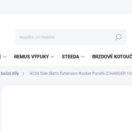
Hledat
E
REMUS VÝFUKY
STEEDA
BRZDOVÉ KOTOU
 boční díly
IKON Side Skirts Extension Rocker Panels (CHARGER 15
Neohodnoceno
Podrobnosti hodnocení
ZNA
7 
6 0
Měr
SKL