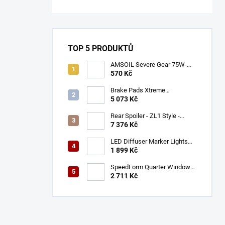
TOP 5 PRODUKTŮ
AMSOIL Severe Gear 75W-
140
570 Kč
Brake Pads Xtreme
Performance ECE R90
5 073 Kč
certified | Front Axle
(DB9021XP)
Rear Spoiler - ZL1 Style -
Gloss Black (CAMARO 16-23)
7 376 Kč
LED Diffuser Marker Lights
(CHALLENGER 15-23)
1 899 Kč
SpeedForm Quarter Window
Louvers - Gloss Black
2 711 Kč
(CHALLENGER 08-22)