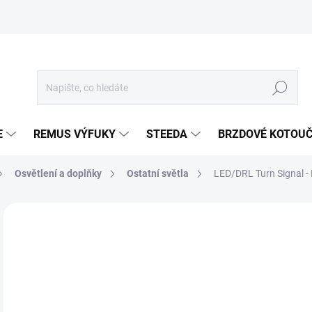
Hledat
E
REMUS VÝFUKY
STEEDA
BRZDOVÉ KOTOU
Osvětlení a doplňky
Ostatní světla
LED/DRL Turn Signal -
Neohodnoceno
Podrobnosti hodnocení
ZNA
7 
6 0
Měr
SKL