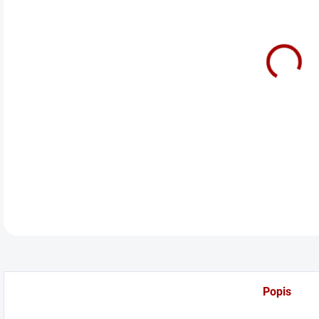
cena
LED/
DETA
Popis