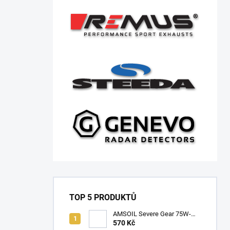
TOP 5 PRODUKTŮ
AMSOIL Severe Gear 75W-
140
570 Kč