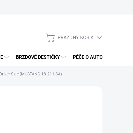
PRÁZDNÝ KOŠÍK
NÁKUPNÍ
KOŠÍK
ČE
BRZDOVÉ DESTIČKY
PÉČE O AUTO
ANTIRA
 Driver Side (MUSTANG 18-21 USA)
ČKA:
OTHER
356 Kč
79 Kč bez DPH
ná
ADEM DO 5-10 DNÍ