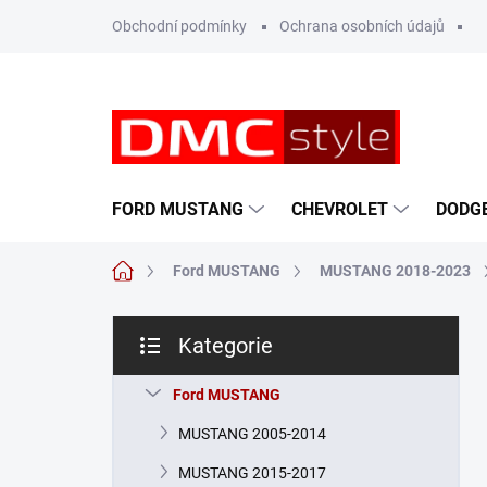
Přejít
Obchodní podmínky
Ochrana osobních údajů
na
obsah
FORD MUSTANG
CHEVROLET
DODG
Domů
Ford MUSTANG
MUSTANG 2018-2023
P
Kategorie
o
Přeskočit
s
kategorie
t
Ford MUSTANG
r
MUSTANG 2005-2014
a
n
MUSTANG 2015-2017