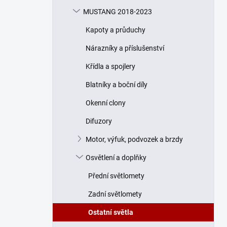
n
MUSTANG 2018-2023
í
p
Kapoty a průduchy
a
n
Nárazníky a příslušenství
e
Křídla a spojlery
l
Blatníky a boční díly
Okenní clony
Difuzory
Motor, výfuk, podvozek a brzdy
Osvětlení a doplňky
Přední světlomety
Zadní světlomety
Ostatní světla