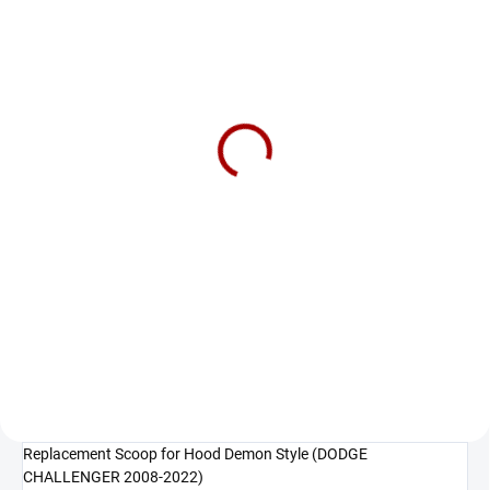
SKLADEM DO 5-10 DNÍ
DEMON Style Aluminum
Hood - Unpainted
(CHALLENGER 08-22 all)
19 175 Kč
15 847 Kč bez DPH
Do košíku
Hliníková kapota ​​DEMON styl -
nelakovaná (CHALLENGER 08-22
všechny verze)
Replacement Scoop for Hood Demon Style (DODGE
CHALLENGER 2008-2022)