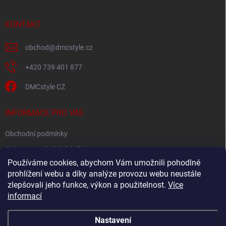
a
t
í
KONTAKT
obchod
@
dmcstyle.cz
+420 739 401 877
DMCstyle CZ
INFORMACE PRO VÁS
Obchodní podmínky
Ochrana osobních údajů
Používáme cookies, abychom Vám umožnili pohodlné
prohlížení webu a díky analýze provozu webu neustále
FACEBOOK
zlepšovali jeho funkce, výkon a použitelnost.
Více
informací
Nastavení