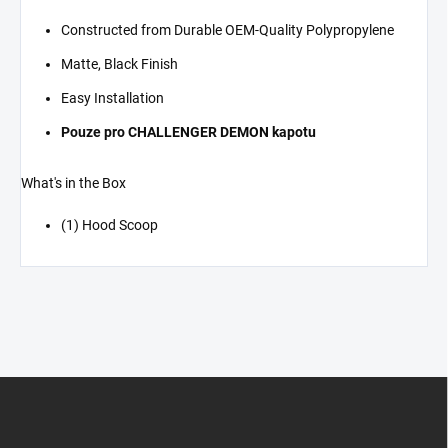
Constructed from Durable OEM-Quality Polypropylene
Matte, Black Finish
Easy Installation
Pouze pro CHALLENGER DEMON kapotu
What's in the Box
(1) Hood Scoop
Z
á
p