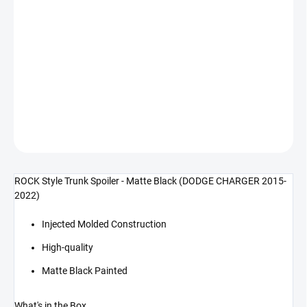
cena:
−
+
Přidat do košíku
ROCK Style zadní spoiler - černý mat (CHARGER 15-22)
DETAILNÍ INFORMACE
ZEPTAT SE
ROCK Style Trunk Spoiler - Matte Black (DODGE CHARGER 2015-
2022)
Injected Molded Construction
High-quality
Matte Black Painted
What's in the Box