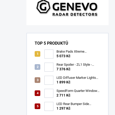
TOP 5 PRODUKTŮ
Brake Pads Xtreme
Performance ECE R90
5 073 Kč
certified | Front Axle
(DB9021XP)
Rear Spoiler - ZL1 Style -
Gloss Black (CAMARO 16-23)
7 376 Kč
LED Diffuser Marker Lights
(CHALLENGER 15-23)
1 899 Kč
SpeedForm Quarter Window
Louvers - Gloss Black
2 711 Kč
(CHALLENGER 08-22)
LED Rear Bumper Side
Markers (MUSTANG 05-09)
1 297 Kč