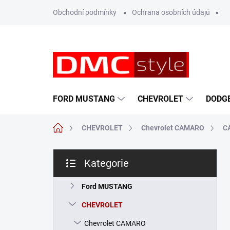
Přejít
Obchodní podmínky
Ochrana osobních údajů
na
obsah
FORD MUSTANG
CHEVROLET
DODG
Domů
CHEVROLET
Chevrolet CAMARO
C
P
Kategorie
o
Přeskočit
s
kategorie
t
Ford MUSTANG
r
CHEVROLET
a
n
Chevrolet CAMARO