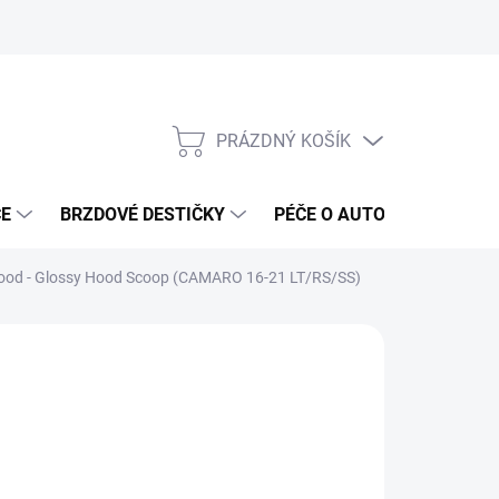
PRÁZDNÝ KOŠÍK
NÁKUPNÍ
KOŠÍK
ČE
BRZDOVÉ DESTIČKY
PÉČE O AUTO
ANTIRA
Hood - Glossy Hood Scoop (CAMARO 16-21 LT/RS/SS)
ČKA:
AMERICAN AUTHORITY
 890 Kč
917 Kč bez DPH
ná
ADEM DO 5-10 DNÍ