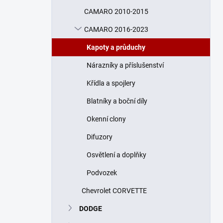
n
CAMARO 2010-2015
í
p
CAMARO 2016-2023
a
n
Kapoty a průduchy
e
Nárazníky a příslušenství
l
Křídla a spojlery
Blatníky a boční díly
Okenní clony
Difuzory
Osvětlení a doplňky
Podvozek
Chevrolet CORVETTE
DODGE