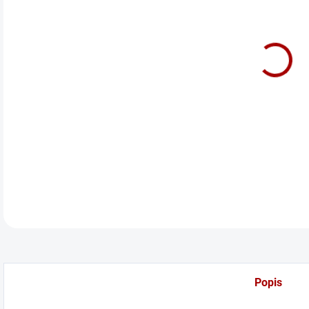
cena
Hlin
(CA
DETA
Popis