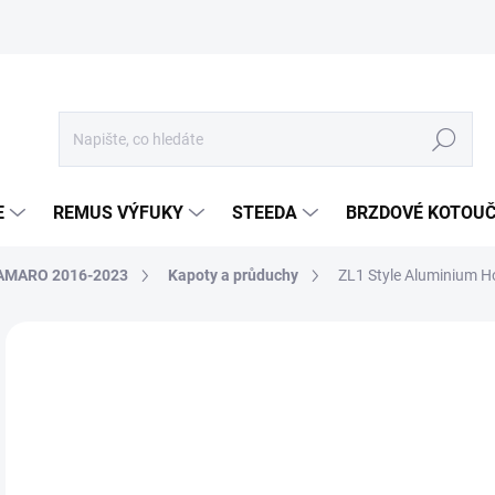
Hledat
E
REMUS VÝFUKY
STEEDA
BRZDOVÉ KOTOU
AMARO 2016-2023
Kapoty a průduchy
ZL1 Style Aluminium 
Neohodnoceno
Podrobnosti hodnocení
ZNA
22
18 
Měr
SKL