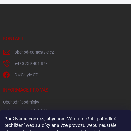
Z
á
p
a
t
í
KONTAKT
obchod
@
dmcstyle.cz
+420 739 401 877
DMCstyle CZ
INFORMACE PRO VÁS
Obchodní podmínky
Ochrana osobních údajů
Používáme cookies, abychom Vám umožnili pohodlné
prohlížení webu a díky analýze provozu webu neustále
FACEBOOK