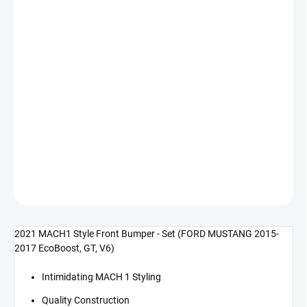
18 070 Kč bez DPH
Měrná
SKLADEM DO 5-10 DNÍ
cena:
−
+
Přidat do košíku
2021 MACH1 Style přední nárazník (MUSTANG 15-17 V6,
Ecoboost, GT)
DETAILNÍ INFORMACE
ZEPTAT SE
2021 MACH1 Style Front Bumper - Set (FORD MUSTANG 2015-
2017 EcoBoost, GT, V6)
Intimidating MACH 1 Styling
Quality Construction