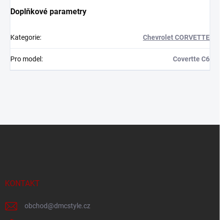
Doplňkové parametry
Kategorie
:
Chevrolet CORVETTE
Pro model
:
Covertte C6
Z
á
p
a
t
í
KONTAKT
obchod
@
dmcstyle.cz