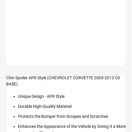
cena:
−
+
Přidat do košíku
APR Style přední spoiler (CORVETTE 05-13 C6 Base)
DETAILNÍ INFORMACE
ZEPTAT SE
Chin Spoiler APR Style (CHEVROLET CORVETTE 2005-2013 C6
BASE)
Unique Design - APR Style
Durable High-Quality Material
Protects the Bumper from Scrapes and Scratches
Enhances the Appearance of the Vehicle by Giving It a More