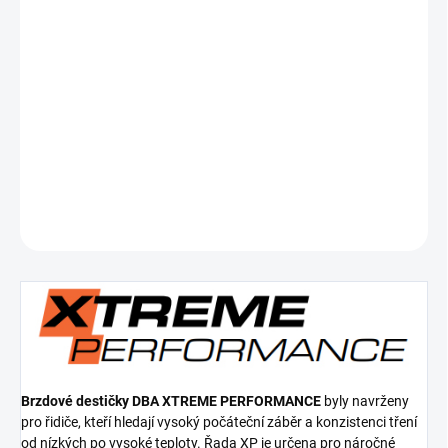
Měrná
SKLADEM
cena:
−
+
Přidat do košíku
Zadní brzdové destičky Xtreme Performance ECE R90 certified
DETAILNÍ INFORMACE
ZEPTAT SE
Brzdové destičky DBA XTREME PERFORMANCE
byly navrženy
pro řidiče, kteří hledají vysoký počáteční záběr a konzistenci tření
od nízkých po vysoké teploty. Řada XP je určena pro náročné