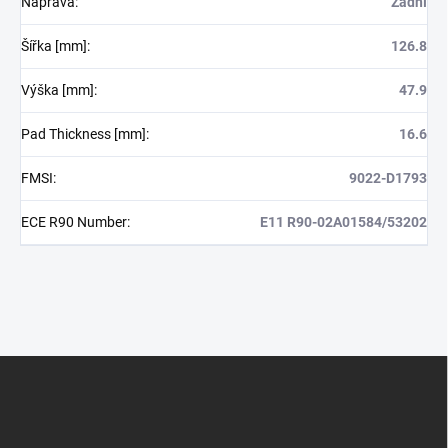
Náprava
:
Zadní
Šířka [mm]
:
126.8
Výška [mm]
:
47.9
Pad Thickness [mm]
:
16.6
FMSI
:
9022-D1793
ECE R90 Number
:
E11 R90-02A01584/53202
Z
á
p
a