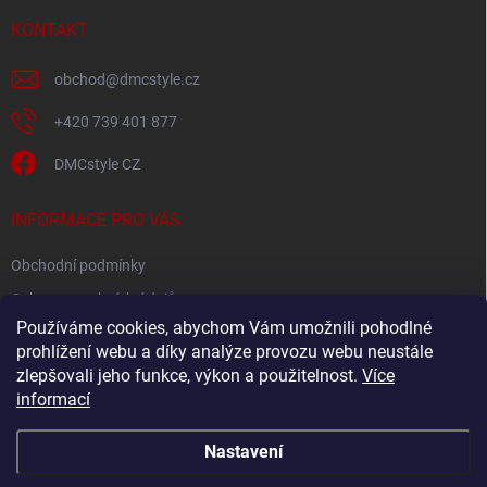
t
í
KONTAKT
obchod
@
dmcstyle.cz
+420 739 401 877
DMCstyle CZ
INFORMACE PRO VÁS
Obchodní podmínky
Ochrana osobních údajů
Používáme cookies, abychom Vám umožnili pohodlné
prohlížení webu a díky analýze provozu webu neustále
FACEBOOK
zlepšovali jeho funkce, výkon a použitelnost.
Více
informací
Nastavení