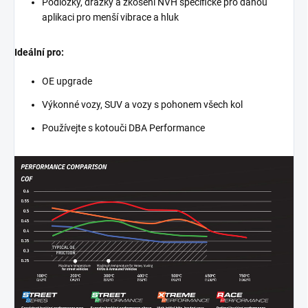
Podložky, drážky a zkosení NVH specifické pro danou
aplikaci pro menší vibrace a hluk
Ideální pro:
OE upgrade
Výkonné vozy, SUV a vozy s pohonem všech kol
Používejte s kotouči DBA Performance