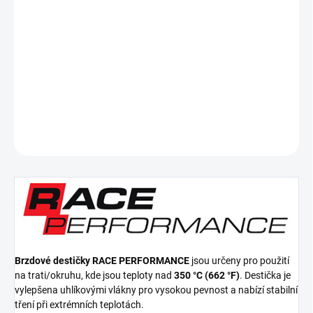
cena:
−
+
Přidat do košíku
Přední brzdové destičky Race Performance
DETAILNÍ INFORMACE
ZEPTAT SE
Brzdové destičky RACE PERFORMANCE
jsou určeny pro použití
na trati/okruhu, kde jsou teploty nad
350 °C (662 °F)
. Destička je
vylepšena uhlíkovými vlákny pro vysokou pevnost a nabízí stabilní
tření při extrémních teplotách.