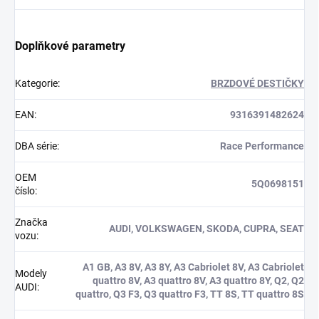
Doplňkové parametry
Kategorie
:
BRZDOVÉ DESTIČKY
EAN
:
9316391482624
DBA série
:
Race Performance
OEM
5Q0698151
číslo
:
Značka
AUDI, VOLKSWAGEN, SKODA, CUPRA, SEAT
vozu
:
A1 GB, A3 8V, A3 8Y, A3 Cabriolet 8V, A3 Cabriolet
Modely
quattro 8V, A3 quattro 8V, A3 quattro 8Y, Q2, Q2
AUDI
:
quattro, Q3 F3, Q3 quattro F3, TT 8S, TT quattro 8S