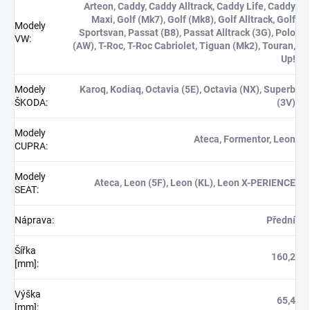
Arteon, Caddy, Caddy Alltrack, Caddy Life, Caddy
Maxi, Golf (Mk7), Golf (Mk8), Golf Alltrack, Golf
Modely
Sportsvan, Passat (B8), Passat Alltrack (3G), Polo
VW
:
(AW), T-Roc, T-Roc Cabriolet, Tiguan (Mk2), Touran,
Up!
Modely
Karoq, Kodiaq, Octavia (5E), Octavia (NX), Superb
ŠKODA
:
(3V)
Modely
Ateca, Formentor, Leon
CUPRA
:
Modely
Ateca, Leon (5F), Leon (KL), Leon X-PERIENCE
SEAT
:
Náprava
:
Přední
Šířka
160,2
[mm]
:
Výška
65,4
[mm]
: