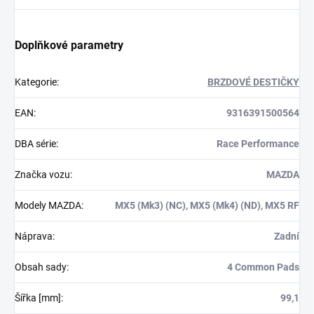
Doplňkové parametry
Kategorie
:
BRZDOVÉ DESTIČKY
EAN
:
9316391500564
DBA série
:
Race Performance
Značka vozu
:
MAZDA
Modely MAZDA
:
MX5 (Mk3) (NC), MX5 (Mk4) (ND), MX5 RF
Náprava
:
Zadní
Obsah sady
:
4 Common Pads
Šířka [mm]
:
99,1