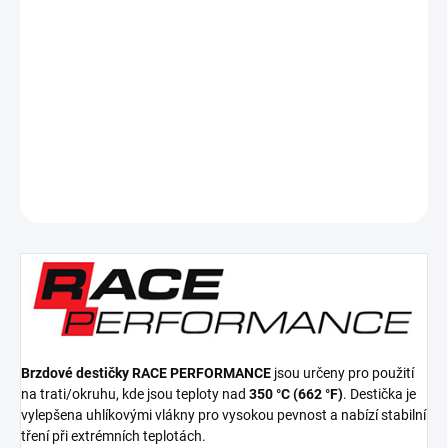
cena:
−
+
Přidat do košíku
Zadní brzdové destičky Race Performance
DETAILNÍ INFORMACE
ZEPTAT SE
Brzdové destičky RACE PERFORMANCE
jsou určeny pro použití
na trati/okruhu, kde jsou teploty nad
350 °C (662 °F)
. Destička je
vylepšena uhlíkovými vlákny pro vysokou pevnost a nabízí stabilní
tření při extrémních teplotách.