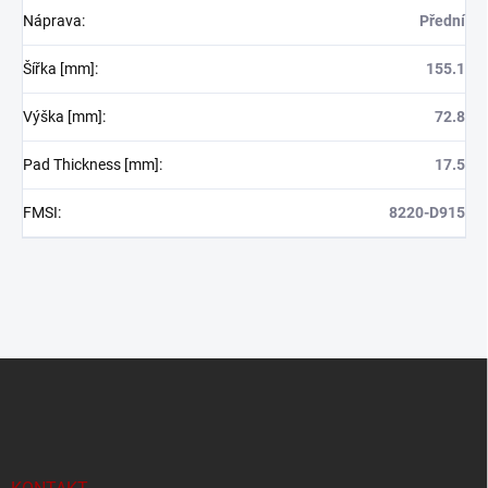
Náprava
:
Přední
Šířka [mm]
:
155.1
Výška [mm]
:
72.8
Pad Thickness [mm]
:
17.5
FMSI
:
8220-D915
Z
á
p
a
t