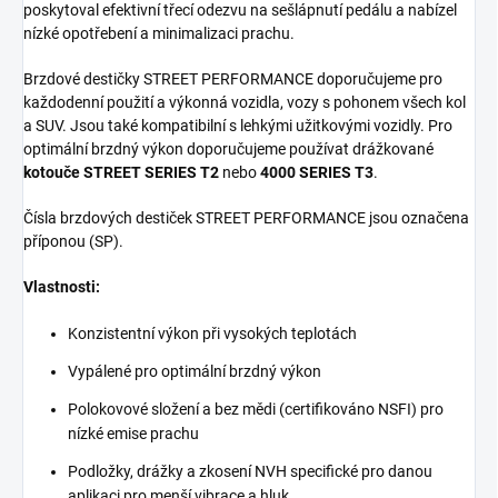
poskytoval efektivní třecí odezvu na sešlápnutí pedálu a nabízel
nízké opotřebení a minimalizaci prachu.
Brzdové destičky STREET PERFORMANCE doporučujeme pro
každodenní použití a výkonná vozidla, vozy s pohonem všech kol
a SUV. Jsou také kompatibilní s lehkými užitkovými vozidly. Pro
optimální brzdný výkon doporučujeme používat drážkované
kotouče STREET SERIES T2
nebo
4000 SERIES T3
.
Čísla brzdových destiček STREET PERFORMANCE jsou označena
příponou (SP).
Vlastnosti:
Konzistentní výkon při vysokých teplotách
Vypálené pro optimální brzdný výkon
Polokovové složení a bez mědi (certifikováno NSFI) pro
nízké emise prachu
Podložky, drážky a zkosení NVH specifické pro danou
aplikaci pro menší vibrace a hluk