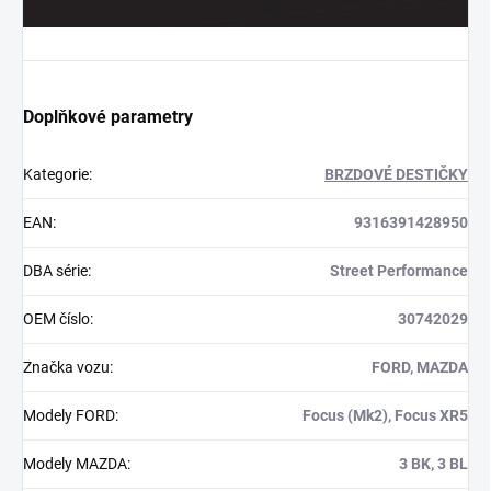
Doplňkové parametry
Kategorie
:
BRZDOVÉ DESTIČKY
EAN
:
9316391428950
DBA série
:
Street Performance
OEM číslo
:
30742029
Značka vozu
:
FORD, MAZDA
Modely FORD
:
Focus (Mk2), Focus XR5
Modely MAZDA
:
3 BK, 3 BL