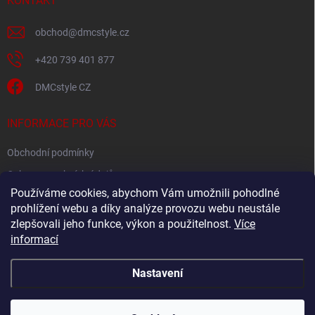
í
KONTAKT
obchod
@
dmcstyle.cz
+420 739 401 877
DMCstyle CZ
INFORMACE PRO VÁS
Obchodní podmínky
Ochrana osobních údajů
Používáme cookies, abychom Vám umožnili pohodlné
prohlížení webu a díky analýze provozu webu neustále
FACEBOOK
zlepšovali jeho funkce, výkon a použitelnost.
Více
informací
Nastavení
Copyright 2026
DMC style
. Všechna práva vyhrazena.
Upravit nastavení
cookies