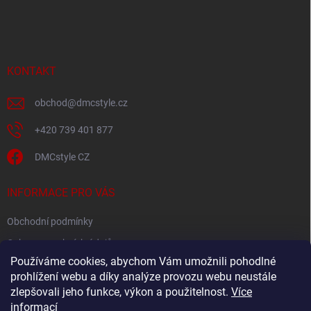
á
p
a
t
í
KONTAKT
obchod
@
dmcstyle.cz
+420 739 401 877
DMCstyle CZ
INFORMACE PRO VÁS
Obchodní podmínky
Ochrana osobních údajů
Používáme cookies, abychom Vám umožnili pohodlné
prohlížení webu a díky analýze provozu webu neustále
FACEBOOK
zlepšovali jeho funkce, výkon a použitelnost.
Více
informací