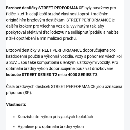
Brzdové destičky STREET PERFORMANCE
byly navrženy pro
řidiče, kteří hledají lepší brzdné vlastnosti oproti tradičním
originálním brzdovým destičkám. STREET PERFORMANCE je
dalším krokem pro všechna vozidla, vyvinutým tak, aby
poskytoval efektivní třecí odezvu na sešlápnutí pedálu a nabízel
nízké opotřebení a minimalizaci prachu.
Brzdové destičky STREET PERFORMANCE doporučujeme pro
každodenní použití a výkonná vozidla, vozy s pohonem všech kol
a SUV. Jsou také kompatibilní s lehkými užitkovými vozidly. Pro
optimální brzdný výkon doporučujeme používat drážkované
kotouče STREET SERIES T2
nebo
4000 SERIES T3
.
Čísla brzdových destiček STREET PERFORMANCE jsou označena
příponou (SP).
Vlastnosti:
Konzistentní výkon při vysokých teplotách
Vypálené pro optimální brzdný výkon