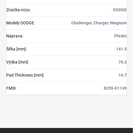
Značka vozu
:
DODGE
Modely DODGE
:
Challenger, Charger, Magnum
Náprava
:
Přední
Šířka [mm]
:
141.5
Výška [mm]
:
76.2
Pad Thickness [mm]
:
16.7
FMSI
:
8259-D1149
Z