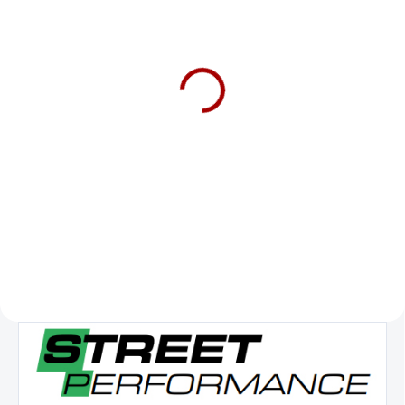
SKLADEM DO 5-10 DNÍ
DBA Street Series - plain
| Front, ø360 mm
(DBA2444)
4 804 Kč
3 970 Kč bez DPH
Do košíku
Přední brzdový kotouč DBA Street
Series - plain