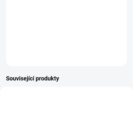
cena:
−
+
Přidat do košíku
Přední brzdové destičky Street Performance
DETAILNÍ INFORMACE
ZEPTAT SE
Související produkty
DBA2444