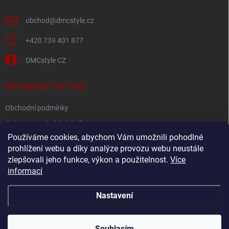
obchod
@
dmcstyle.cz
+420 739 401 877
DMCstyle CZ
INFORMACE PRO VÁS
Obchodní podmínky
Ochrana osobních údajů
Používáme cookies, abychom Vám umožnili pohodlné
prohlížení webu a díky analýze provozu webu neustále
FACEBOOK
zlepšovali jeho funkce, výkon a použitelnost.
Více
informací
Nastavení
Copyright 2026
DMC style
. Všechna práva vyhrazena.
Upravit nastavení
cookies
Souhlasím