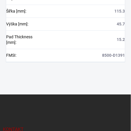
Šířka [mm]
:
115.3
Výška [mm]
:
45.7
Pad Thickness
15.2
[mm]
:
FMSI
:
8500-D1391
Z
á
p
a
t
í
KONTAKT