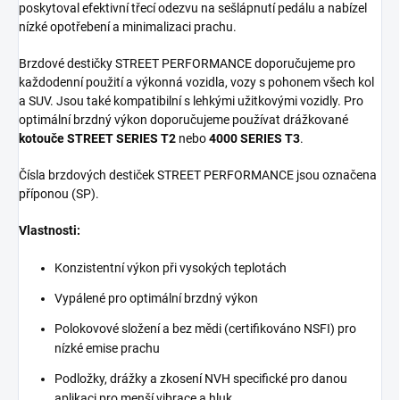
poskytoval efektivní třecí odezvu na sešlápnutí pedálu a nabízel
nízké opotřebení a minimalizaci prachu.
Brzdové destičky STREET PERFORMANCE doporučujeme pro
každodenní použití a výkonná vozidla, vozy s pohonem všech kol
a SUV. Jsou také kompatibilní s lehkými užitkovými vozidly. Pro
optimální brzdný výkon doporučujeme používat drážkované
kotouče STREET SERIES T2
nebo
4000 SERIES T3
.
Čísla brzdových destiček STREET PERFORMANCE jsou označena
příponou (SP).
Vlastnosti:
Konzistentní výkon při vysokých teplotách
Vypálené pro optimální brzdný výkon
Polokovové složení a bez mědi (certifikováno NSFI) pro
nízké emise prachu
Podložky, drážky a zkosení NVH specifické pro danou
aplikaci pro menší vibrace a hluk