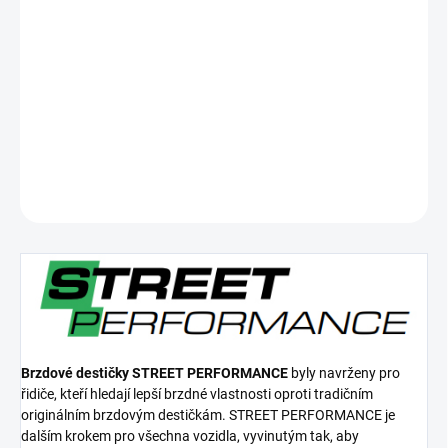
cena:
−
+
Přidat do košíku
Zadní brzdové destičky Street Performance
DETAILNÍ INFORMACE
ZEPTAT SE
Brzdové destičky STREET PERFORMANCE
byly navrženy pro
řidiče, kteří hledají lepší brzdné vlastnosti oproti tradičním
originálním brzdovým destičkám. STREET PERFORMANCE je
dalším krokem pro všechna vozidla, vyvinutým tak, aby