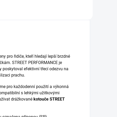
ny pro řidiče, kteří hledají lepší brzdné
destičkám. STREET PERFORMANCE je
 poskytoval efektivní třecí odezvu na
lizaci prachu.
e pro každodenní použití a výkonná
ompatibilní s lehkými užitkovými
oužívat drážkované
kotouče STREET
 označena příponou (SP).