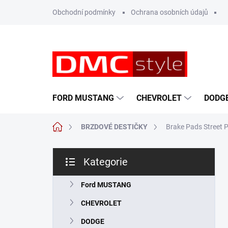
Přejít
Obchodní podmínky
Ochrana osobních údajů
na
obsah
FORD MUSTANG
CHEVROLET
DODG
Domů
BRZDOVÉ DESTIČKY
Brake Pads Street 
P
Kategorie
o
Přeskočit
s
kategorie
t
Ford MUSTANG
r
CHEVROLET
a
n
DODGE