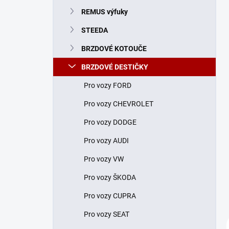
n
REMUS výfuky
í
p
STEEDA
a
n
BRZDOVÉ KOTOUČE
e
BRZDOVÉ DESTIČKY
l
Pro vozy FORD
Pro vozy CHEVROLET
Pro vozy DODGE
Pro vozy AUDI
Pro vozy VW
Pro vozy ŠKODA
Pro vozy CUPRA
Pro vozy SEAT