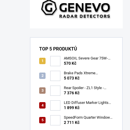
TOP 5 PRODUKTŮ
AMSOIL Severe Gear 75W-
140
570 Kč
Brake Pads Xtreme
Performance ECE R90
5 073 Kč
certified | Front Axle
(DB9021XP)
Rear Spoiler - ZL1 Style -
Gloss Black (CAMARO 16-23)
7 376 Kč
LED Diffuser Marker Lights
(CHALLENGER 15-23)
1 899 Kč
SpeedForm Quarter Window
Louvers - Gloss Black
2 711 Kč
(CHALLENGER 08-22)