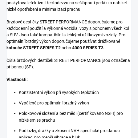
poskytoval efektivní třecí odezvu na sešlápnutí pedálu a nabízel
nízké opotřebení a minimalizaci prachu.
Brzdové destičky STREET PERFORMANCE doporučujeme pro
každodenní použití a výkonná vozidla, vozy s pohonem všech kol
a SUV. Jsou také kompatibilní s lehkými užitkovými vozidly. Pro
optimální brzdný výkon doporučujeme používat drážkované
kotouče STREET SERIES T2
nebo
4000 SERIES T3
.
Čísla brzdových destiček STREET PERFORMANCE jsou označena
příponou (SP).
Vlastnosti:
Konzistentní výkon při vysokých teplotách
Vypálené pro optimální brzdný výkon
Polokovové složení a bez mědi (certifikováno NSFI) pro
nízké emise prachu
Podložky, drážky a zkosení NVH specifické pro danou
aplikaci pro menší vibrace a hluk