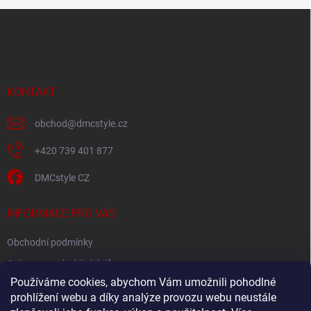
Z
á
p
a
t
í
KONTAKT
obchod
@
dmcstyle.cz
+420 739 401 877
DMCstyle CZ
INFORMACE PRO VÁS
Obchodní podmínky
Ochrana osobních údajů
Používáme cookies, abychom Vám umožnili pohodlné
prohlížení webu a díky analýze provozu webu neustále
FACEBOOK