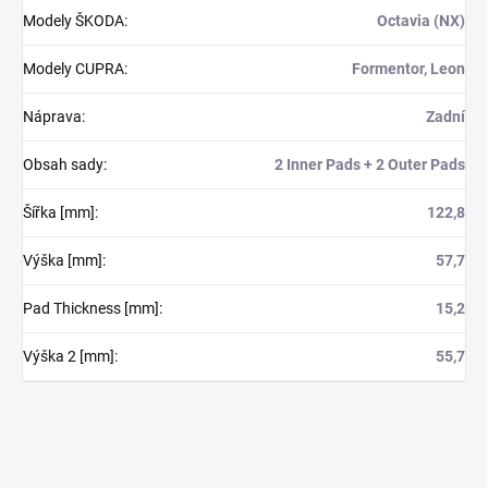
Modely ŠKODA
:
Octavia (NX)
Modely CUPRA
:
Formentor, Leon
Náprava
:
Zadní
Obsah sady
:
2 Inner Pads + 2 Outer Pads
Šířka [mm]
:
122,8
Výška [mm]
:
57,7
Pad Thickness [mm]
:
15,2
Výška 2 [mm]
:
55,7