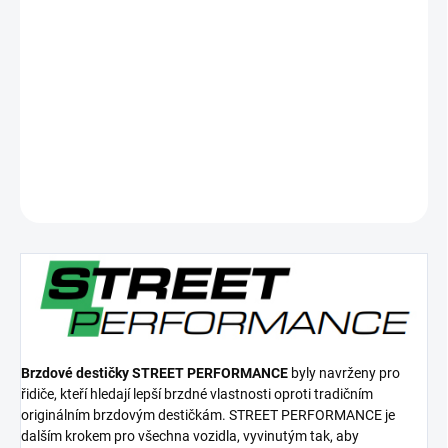
cena:
−
+
Přidat do košíku
Zadní brzdové destičky Street Performance
DETAILNÍ INFORMACE
ZEPTAT SE
Brzdové destičky STREET PERFORMANCE
byly navrženy pro
řidiče, kteří hledají lepší brzdné vlastnosti oproti tradičním
originálním brzdovým destičkám. STREET PERFORMANCE je
dalším krokem pro všechna vozidla, vyvinutým tak, aby