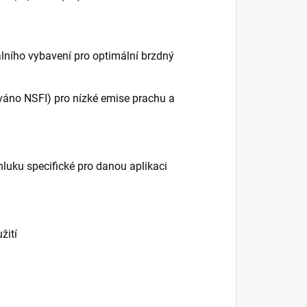
lního vybavení pro optimální brzdný
ováno NSFI) pro nízké emise prachu a
hluku specifické pro danou aplikaci
žití