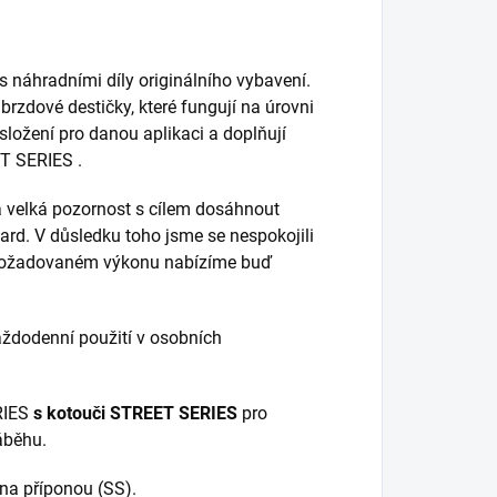
s náhradními díly originálního vybavení.
 brzdové destičky, které fungují na úrovni
 složení pro danou aplikaci a doplňují
ET SERIES .
 velká pozornost s cílem dosáhnout
dard. V důsledku toho jsme se nespokojili
 a požadovaném výkonu nabízíme buď
ždodenní použití v osobních
RIES
s kotouči STREET SERIES
pro
áběhu.
na příponou (SS).