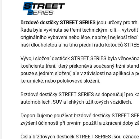
Brzdové destičky STREET SERIES
jsou určeny pro trh 
Řada byla vyvinuta se třemi technickými cíli – vytvořit
originálního vybavení nebo lépe, nabízejí nejlepší třecí
naši dlouholetou a na trhu přední řadu kotoučů STRE
Vývoji složení destiček STREET SERIES byla věnována
koeficientu tření, který překonává současný tržní stan
pouze s jedním složení, ale v závislosti na aplikaci
keramické, nebo polokovové složení.
Brzdové destičky STREET SERIES se doporučují pro ka
automobilech, SUV a lehkých užitkových vozidlech.
Doporučujeme používat brzdové destičky STREET SE
zvýšení účinnosti při prvním použití a zkrácení doby z
Čísla brzdových destiček STREET SERIES jsou označe