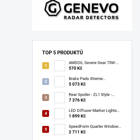
TOP 5 PRODUKTŮ
AMSOIL Severe Gear 75W-
140
570 Kč
Brake Pads Xtreme
Performance ECE R90
5 073 Kč
certified | Front Axle
(DB9021XP)
Rear Spoiler - ZL1 Style -
Gloss Black (CAMARO 16-23)
7 376 Kč
LED Diffuser Marker Lights
(CHALLENGER 15-23)
1 899 Kč
SpeedForm Quarter Window
Louvers - Gloss Black
2 711 Kč
(CHALLENGER 08-22)