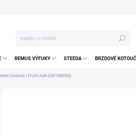
Hledat
E
REMUS VÝFUKY
STEEDA
BRZDOVÉ KOTOU
eries Ceramic | Front Axle (DB1989SS)
Neohodnoceno
Podrobnosti hodnocení
ZNA
1 
1 4
Měr
SKL