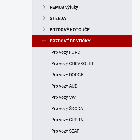
n
REMUS výfuky
í
p
STEEDA
a
n
BRZDOVÉ KOTOUČE
e
BRZDOVÉ DESTIČKY
l
Pro vozy FORD
Pro vozy CHEVROLET
Pro vozy DODGE
Pro vozy AUDI
Pro vozy VW
Pro vozy ŠKODA
Pro vozy CUPRA
Pro vozy SEAT