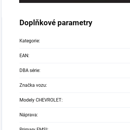
Doplňkové parametry
Kategorie
:
EAN
:
DBA série
:
Značka vozu
:
Modely CHEVROLET
:
Náprava
:
Primary FMSI
: