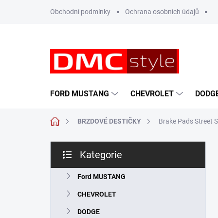
Přejít
Obchodní podmínky
Ochrana osobních údajů
na
obsah
FORD MUSTANG
CHEVROLET
DODG
Domů
BRZDOVÉ DESTIČKY
Brake Pads Street S
P
Kategorie
o
Přeskočit
s
kategorie
t
Ford MUSTANG
r
CHEVROLET
a
n
DODGE