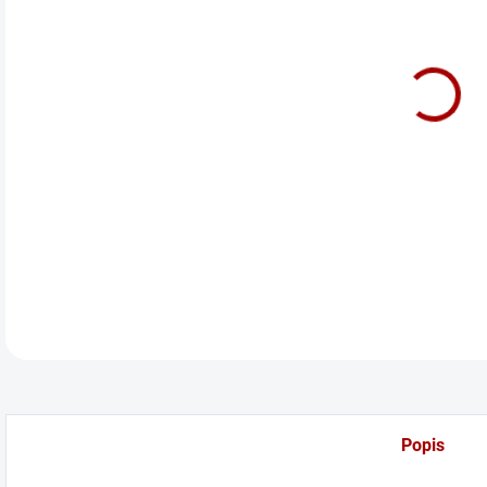
cena
Před
DETA
Popis