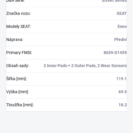
DBA série
:
Street Series
Značka vozu
:
SEAT
Modely SEAT
:
Exeo
Náprava
:
Přední
Primary FMSI
:
8659-D1459
Obsah sady
:
2 Inner Pads + 2 Outer Pads, 2 Wear Sensors
Šířka [mm]
:
119.1
Výška [mm]
:
69.5
Tloušťka [mm]
:
18.2