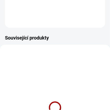
Přední brzdové destičky Street Series Ceramic
DETAILNÍ INFORMACE
ZEPTAT SE
Související produkty
DBA806
SKLADEM DO 5-10 DNÍ
DBA Street Series - plain
| Front, ø280 mm
(DBA806)