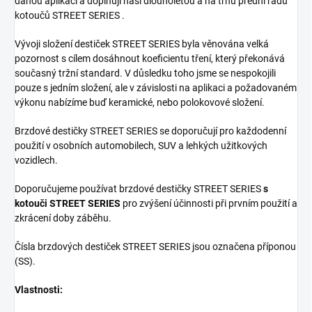
danou aplikaci a doplňují naši dlouholetou a na trhu přední řadu
kotoučů STREET SERIES .
Vývoji složení destiček STREET SERIES byla věnována velká
pozornost s cílem dosáhnout koeficientu tření, který překonává
současný tržní standard. V důsledku toho jsme se nespokojili
pouze s jedním složení, ale v závislosti na aplikaci a požadovaném
výkonu nabízíme buď keramické, nebo polokovové složení.
Brzdové destičky STREET SERIES se doporučují pro každodenní
použití v osobních automobilech, SUV a lehkých užitkových
vozidlech.
Doporučujeme používat brzdové destičky STREET SERIES
s
kotouči STREET SERIES
pro zvýšení účinnosti při prvním použití a
zkrácení doby záběhu.
Čísla brzdových destiček STREET SERIES jsou označena příponou
(SS).
Vlastnosti: