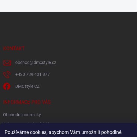
Z
á
p
a
t
í
KONTAKT
obchod
@
dmcstyle.cz
+420 739 401 877
DMCstyle CZ
INFORMACE PRO VÁS
Obchodní podmínky
Ochrana osobních údajů
Používáme cookies, abychom Vám umožnili pohodlné