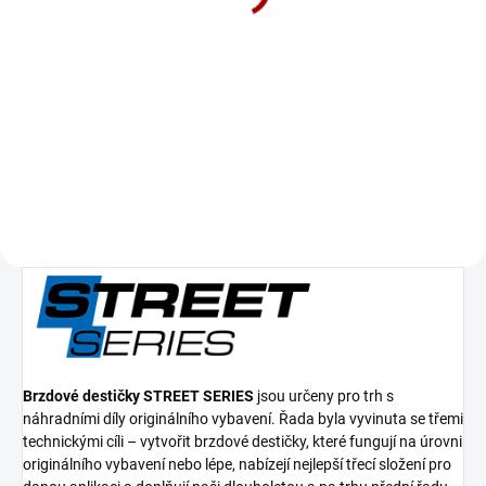
1 080 Kč
893 Kč bez DPH
Do košíku
Přední brzdový kotouč DBA Street
Series - plain
Brzdové destičky STREET SERIES
jsou určeny pro trh s
náhradními díly originálního vybavení. Řada byla vyvinuta se třemi
technickými cíli – vytvořit brzdové destičky, které fungují na úrovni
originálního vybavení nebo lépe, nabízejí nejlepší třecí složení pro