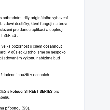
s náhradními díly originálního vybavení.
 brzdové destičky, které fungují na úrovni
 složení pro danou aplikaci a doplňují
ET SERIES .
 velká pozornost s cílem dosáhnout
dard. V důsledku toho jsme se nespokojili
 a požadovaném výkonu nabízíme buď
ždodenní použití v osobních
RIES
s kotouči STREET SERIES
pro
áběhu.
na příponou (SS).