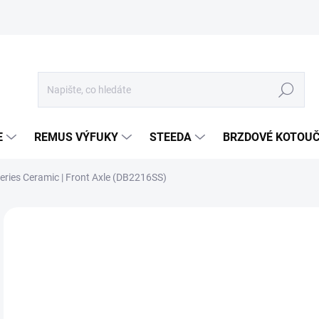
Hledat
E
REMUS VÝFUKY
STEEDA
BRZDOVÉ KOTOU
eries Ceramic | Front Axle (DB2216SS)
Neohodnoceno
Podrobnosti hodnocení
ZNA
2 
1 9
Měr
SKL