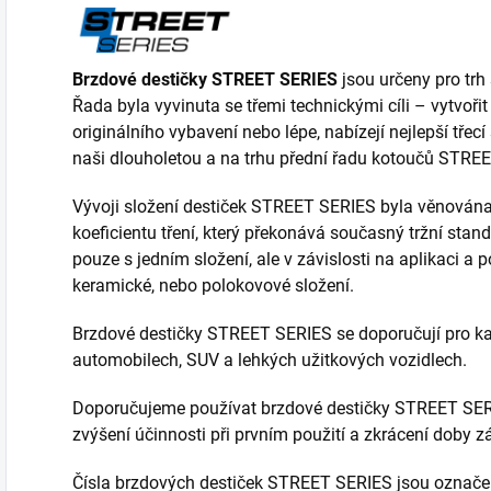
Brzdové destičky STREET SERIES
jsou určeny pro trh 
Řada byla vyvinuta se třemi technickými cíli – vytvořit
originálního vybavení nebo lépe, nabízejí nejlepší třecí
naši dlouholetou a na trhu přední řadu kotoučů STRE
Vývoji složení destiček STREET SERIES byla věnována
koeficientu tření, který překonává současný tržní stan
pouze s jedním složení, ale v závislosti na aplikaci
keramické, nebo polokovové složení.
Brzdové destičky STREET SERIES se doporučují pro ka
automobilech, SUV a lehkých užitkových vozidlech.
Doporučujeme používat brzdové destičky STREET SE
zvýšení účinnosti při prvním použití a zkrácení doby z
Čísla brzdových destiček STREET SERIES jsou označe