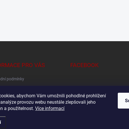
ORMACE PRO VÁS
FACEBOOK
dní podmínky
na osobních údajů
ookies, abychom Vám umožnili pohodlné prohlížení
S
 analýze provozu webu neustále zlepšovali jeho
n a použitelnost.
Více informací
í
pravit nastavení cookies