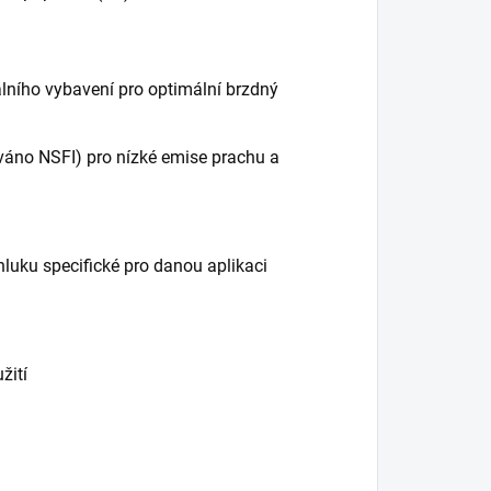
lního vybavení pro optimální brzdný
ováno NSFI) pro nízké emise prachu a
hluku specifické pro danou aplikaci
žití