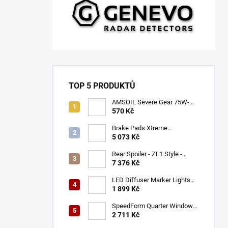
TOP 5 PRODUKTŮ
AMSOIL Severe Gear 75W-
140
570 Kč
Brake Pads Xtreme
Performance ECE R90
5 073 Kč
certified | Front Axle
(DB9021XP)
Rear Spoiler - ZL1 Style -
Gloss Black (CAMARO 16-23)
7 376 Kč
LED Diffuser Marker Lights
(CHALLENGER 15-23)
1 899 Kč
SpeedForm Quarter Window
Louvers - Gloss Black
2 711 Kč
(CHALLENGER 08-22)