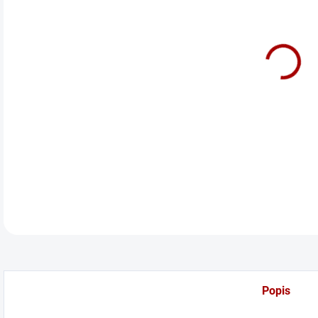
cena
Před
DETA
Popis