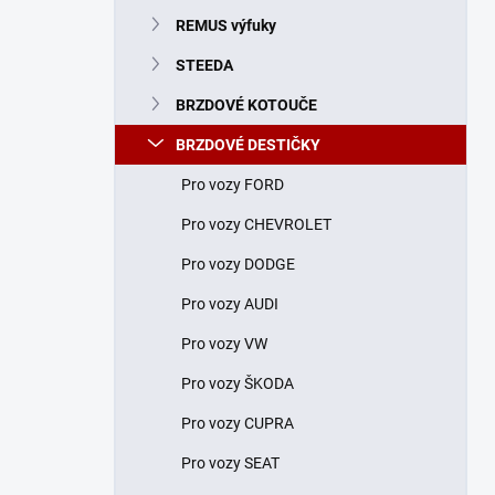
n
REMUS výfuky
í
p
STEEDA
a
n
BRZDOVÉ KOTOUČE
e
BRZDOVÉ DESTIČKY
l
Pro vozy FORD
Pro vozy CHEVROLET
Pro vozy DODGE
Pro vozy AUDI
Pro vozy VW
Pro vozy ŠKODA
Pro vozy CUPRA
Pro vozy SEAT