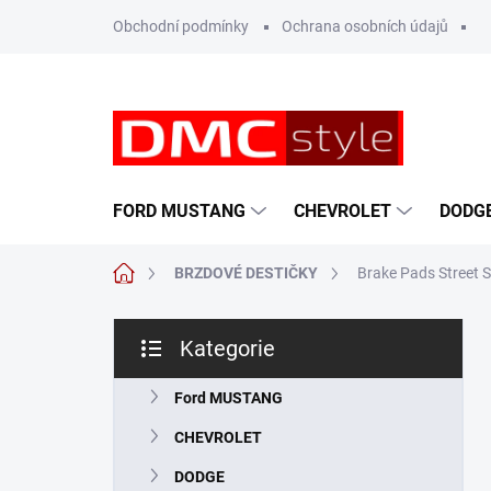
Přejít
Obchodní podmínky
Ochrana osobních údajů
na
obsah
FORD MUSTANG
CHEVROLET
DODG
Domů
BRZDOVÉ DESTIČKY
Brake Pads Street S
P
Kategorie
o
Přeskočit
s
kategorie
t
Ford MUSTANG
r
CHEVROLET
a
n
DODGE