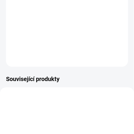
cena:
−
+
Přidat do košíku
Přední brzdové destičky Street Series Ceramic
DETAILNÍ INFORMACE
ZEPTAT SE
Související produkty
DBA2444