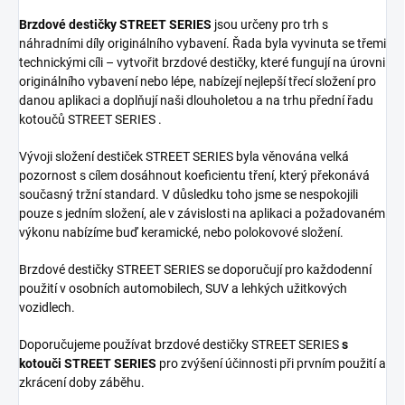
Brzdové destičky STREET SERIES
jsou určeny pro trh s
náhradními díly originálního vybavení. Řada byla vyvinuta se třemi
technickými cíli – vytvořit brzdové destičky, které fungují na úrovni
originálního vybavení nebo lépe, nabízejí nejlepší třecí složení pro
danou aplikaci a doplňují naši dlouholetou a na trhu přední řadu
kotoučů STREET SERIES .
Vývoji složení destiček STREET SERIES byla věnována velká
pozornost s cílem dosáhnout koeficientu tření, který překonává
současný tržní standard. V důsledku toho jsme se nespokojili
pouze s jedním složení, ale v závislosti na aplikaci a požadovaném
výkonu nabízíme buď keramické, nebo polokovové složení.
Brzdové destičky STREET SERIES se doporučují pro každodenní
použití v osobních automobilech, SUV a lehkých užitkových
vozidlech.
Doporučujeme používat brzdové destičky STREET SERIES
s
kotouči STREET SERIES
pro zvýšení účinnosti při prvním použití a
zkrácení doby záběhu.