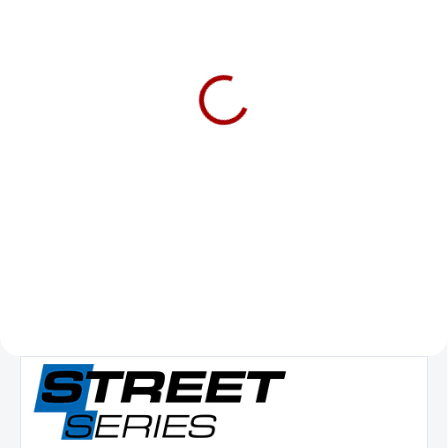
SKLADEM DO 5-10 DNÍ
DBA Street Series - plain
| Front, ø360 mm
(DBA2444)
4 804 Kč
3 970 Kč bez DPH
Do košíku
Přední brzdový kotouč DBA Street
Series - plain