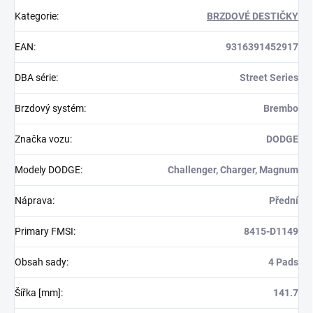
Kategorie
:
BRZDOVÉ DESTIČKY
EAN
:
9316391452917
DBA série
:
Street Series
Brzdový systém
:
Brembo
Značka vozu
:
DODGE
Modely DODGE
:
Challenger, Charger, Magnum
Náprava
:
Přední
Primary FMSI
:
8415-D1149
Obsah sady
:
4 Pads
Šířka [mm]
:
141.7