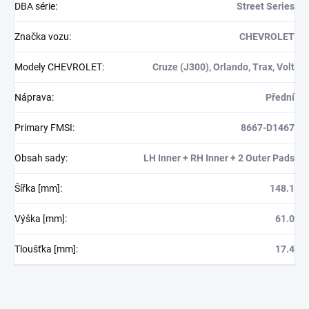
DBA série
:
Street Series
Značka vozu
:
CHEVROLET
Modely CHEVROLET
:
Cruze (J300), Orlando, Trax, Volt
Náprava
:
Přední
Primary FMSI
:
8667-D1467
Obsah sady
:
LH Inner + RH Inner + 2 Outer Pads
Šířka [mm]
:
148.1
Výška [mm]
:
61.0
Tloušťka [mm]
:
17.4