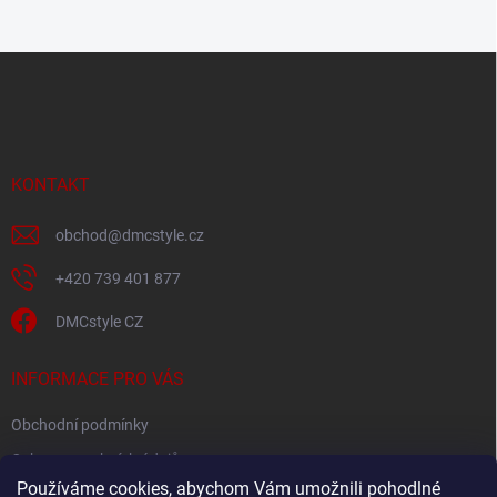
Z
á
p
a
t
í
KONTAKT
obchod
@
dmcstyle.cz
+420 739 401 877
DMCstyle CZ
INFORMACE PRO VÁS
Obchodní podmínky
Ochrana osobních údajů
Používáme cookies, abychom Vám umožnili pohodlné