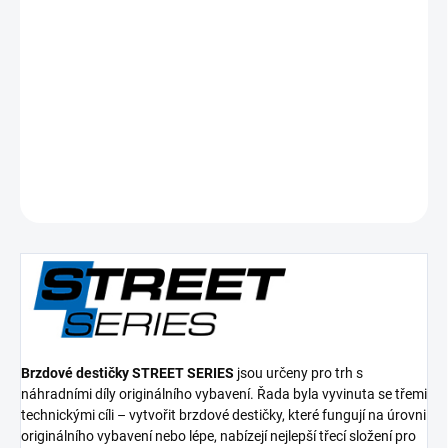
cena:
−
+
Přidat do košíku
Přední brzdové destičky Street Series Ceramic
DETAILNÍ INFORMACE
ZEPTAT SE
Brzdové destičky STREET SERIES
jsou určeny pro trh s
náhradními díly originálního vybavení. Řada byla vyvinuta se třemi
technickými cíli – vytvořit brzdové destičky, které fungují na úrovni
originálního vybavení nebo lépe, nabízejí nejlepší třecí složení pro