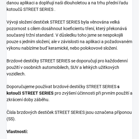
danou aplikaci a doplňují naši dlouholetou a na trhu přední řadu
kotoučů STREET SERIES .
Vývoji složení destiček STREET SERIES byla věnována velká
pozornost s cílem dosáhnout koeficientu tření, který překonává
současný tržní standard. V důsledku toho jsme se nespokojili
pouze s jedním složení, ale v závislosti na aplikaci a požadovaném
výkonu nabízíme buď keramické, nebo polokovové složení.
Brzdové destičky STREET SERIES se doporučují pro každodenní
použití v osobních automobilech, SUV a lehkých užitkových
vozidlech.
Doporučujeme používat brzdové destičky STREET SERIES
s
kotouči STREET SERIES
pro zvýšení účinnosti při prvním použití a
zkrácení doby záběhu.
Čísla brzdových destiček STREET SERIES jsou označena příponou
(SS).
Vlastnosti: