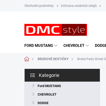
Přejít
Obchodní podmínky
Ochrana osobních údajů
na
obsah
FORD MUSTANG
CHEVROLET
DODG
Domů
BRZDOVÉ DESTIČKY
Brake Pads Street S
P
Kategorie
o
Přeskočit
s
kategorie
t
Ford MUSTANG
r
CHEVROLET
a
n
DODGE