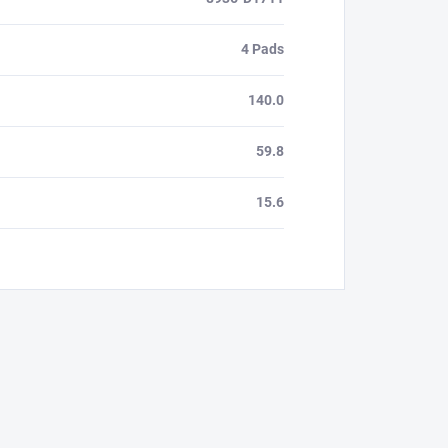
4 Pads
140.0
59.8
15.6