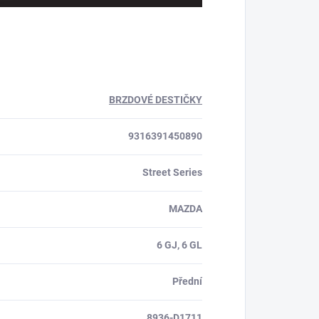
BRZDOVÉ DESTIČKY
9316391450890
Street Series
MAZDA
6 GJ, 6 GL
Přední
8936-D1711