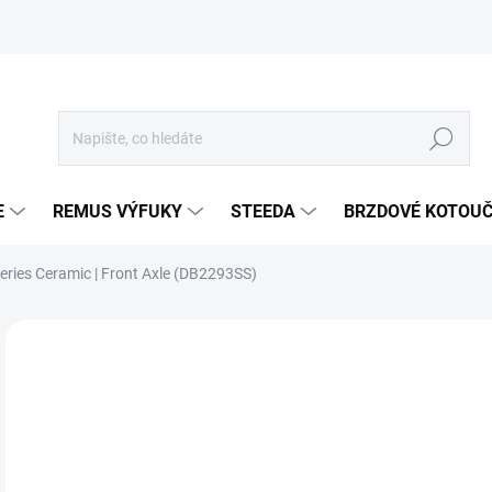
Hledat
E
REMUS VÝFUKY
STEEDA
BRZDOVÉ KOTOU
eries Ceramic | Front Axle (DB2293SS)
Neohodnoceno
Podrobnosti hodnocení
ZNA
1 
1 6
Měr
SKL