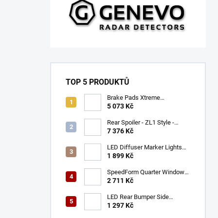
TOP 5 PRODUKTŮ
Brake Pads Xtreme
Performance ECE R90
5 073 Kč
certified | Front Axle
(DB9021XP)
Rear Spoiler - ZL1 Style -
Gloss Black (CAMARO 16-23)
7 376 Kč
LED Diffuser Marker Lights
(CHALLENGER 15-23)
1 899 Kč
SpeedForm Quarter Window
Louvers - Gloss Black
2 711 Kč
(CHALLENGER 08-22)
LED Rear Bumper Side
Markers (MUSTANG 05-09)
1 297 Kč