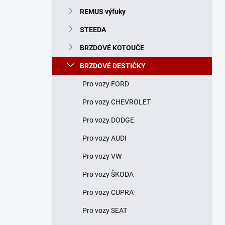
n
REMUS výfuky
í
p
STEEDA
a
n
BRZDOVÉ KOTOUČE
e
BRZDOVÉ DESTIČKY
l
Pro vozy FORD
Pro vozy CHEVROLET
Pro vozy DODGE
Pro vozy AUDI
Pro vozy VW
Pro vozy ŠKODA
Pro vozy CUPRA
Pro vozy SEAT