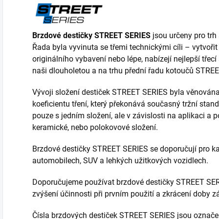
Brzdové destičky STREET SERIES
jsou určeny pro trh 
Řada byla vyvinuta se třemi technickými cíli – vytvořit
originálního vybavení nebo lépe, nabízejí nejlepší třecí
naši dlouholetou a na trhu přední řadu kotoučů STRE
Vývoji složení destiček STREET SERIES byla věnována
koeficientu tření, který překonává současný tržní stan
pouze s jedním složení, ale v závislosti na aplikaci
keramické, nebo polokovové složení.
Brzdové destičky STREET SERIES se doporučují pro ka
automobilech, SUV a lehkých užitkových vozidlech.
Doporučujeme používat brzdové destičky STREET SE
zvýšení účinnosti při prvním použití a zkrácení doby z
Čísla brzdových destiček STREET SERIES jsou označe