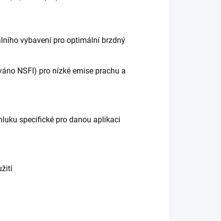
lního vybavení pro optimální brzdný
ováno NSFI) pro nízké emise prachu a
hluku specifické pro danou aplikaci
žití