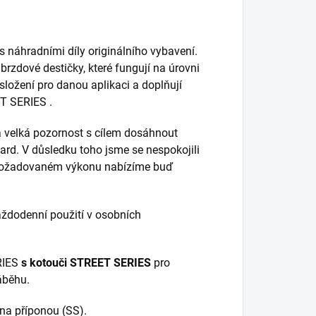
s náhradními díly originálního vybavení.
 brzdové destičky, které fungují na úrovni
 složení pro danou aplikaci a doplňují
ET SERIES .
 velká pozornost s cílem dosáhnout
dard. V důsledku toho jsme se nespokojili
 a požadovaném výkonu nabízíme buď
ždodenní použití v osobních
RIES
s kotouči STREET SERIES
pro
áběhu.
na příponou (SS).