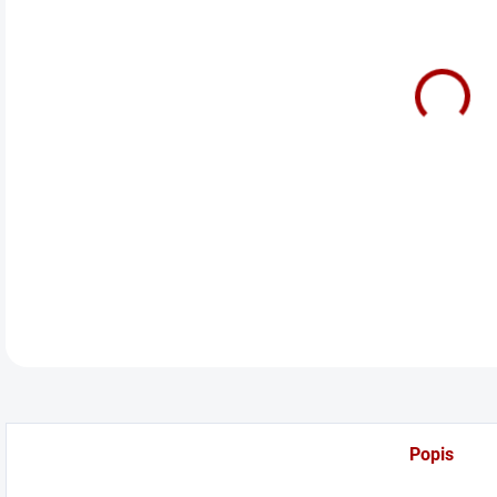
cena
Před
DETA
Popis