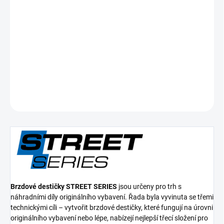
cena:
−
+
Přidat do košíku
Přední brzdové destičky Street Series Ceramic
DETAILNÍ INFORMACE
ZEPTAT SE
Brzdové destičky STREET SERIES
jsou určeny pro trh s
náhradními díly originálního vybavení. Řada byla vyvinuta se třemi
technickými cíli – vytvořit brzdové destičky, které fungují na úrovni
originálního vybavení nebo lépe, nabízejí nejlepší třecí složení pro