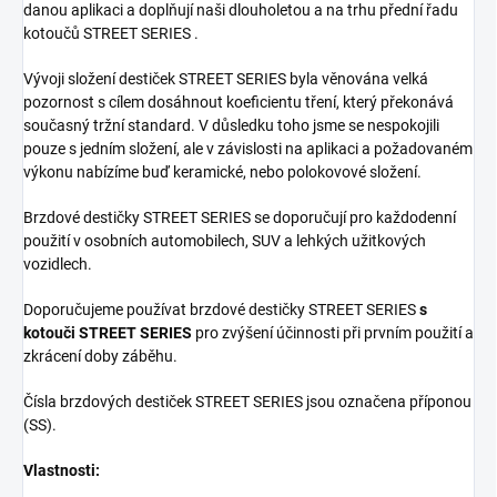
danou aplikaci a doplňují naši dlouholetou a na trhu přední řadu
kotoučů STREET SERIES .
Vývoji složení destiček STREET SERIES byla věnována velká
pozornost s cílem dosáhnout koeficientu tření, který překonává
současný tržní standard. V důsledku toho jsme se nespokojili
pouze s jedním složení, ale v závislosti na aplikaci a požadovaném
výkonu nabízíme buď keramické, nebo polokovové složení.
Brzdové destičky STREET SERIES se doporučují pro každodenní
použití v osobních automobilech, SUV a lehkých užitkových
vozidlech.
Doporučujeme používat brzdové destičky STREET SERIES
s
kotouči STREET SERIES
pro zvýšení účinnosti při prvním použití a
zkrácení doby záběhu.
Čísla brzdových destiček STREET SERIES jsou označena příponou
(SS).
Vlastnosti: