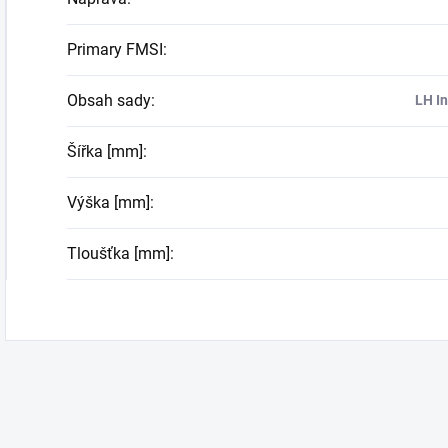
Primary FMSI
:
Obsah sady
:
LH In
Šířka [mm]
:
Výška [mm]
:
Tloušťka [mm]
: