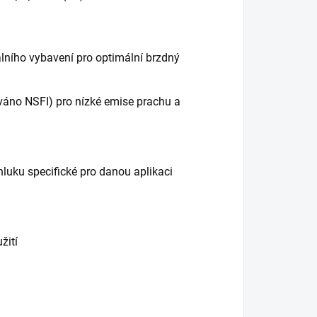
lního vybavení pro optimální brzdný
ováno NSFI) pro nízké emise prachu a
hluku specifické pro danou aplikaci
žití