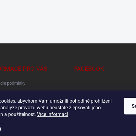
ORMACE PRO VÁS
FACEBOOK
dní podmínky
na osobních údajů
ookies, abychom Vám umožnili pohodlné prohlížení
S
 analýze provozu webu neustále zlepšovali jeho
n a použitelnost.
Více informací
í
pravit nastavení cookies