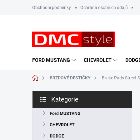
Přejít
Obchodní podmínky
Ochrana osobních údajů
na
obsah
FORD MUSTANG
CHEVROLET
DODG
Domů
BRZDOVÉ DESTIČKY
Brake Pads Street S
P
Kategorie
o
Přeskočit
s
kategorie
t
Ford MUSTANG
r
CHEVROLET
a
n
DODGE