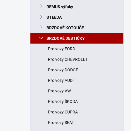
n
REMUS výfuky
í
p
STEEDA
a
n
BRZDOVÉ KOTOUČE
e
BRZDOVÉ DESTIČKY
l
Pro vozy FORD
Pro vozy CHEVROLET
Pro vozy DODGE
Pro vozy AUDI
Pro vozy VW
Pro vozy ŠKODA
Pro vozy CUPRA
Pro vozy SEAT