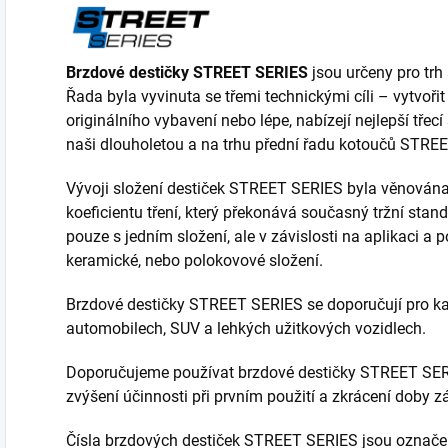
Brzdové destičky STREET SERIES
jsou určeny pro trh 
Řada byla vyvinuta se třemi technickými cíli – vytvořit
originálního vybavení nebo lépe, nabízejí nejlepší třecí
naši dlouholetou a na trhu přední řadu kotoučů STRE
Vývoji složení destiček STREET SERIES byla věnována
koeficientu tření, který překonává současný tržní stan
pouze s jedním složení, ale v závislosti na aplikaci
keramické, nebo polokovové složení.
Brzdové destičky STREET SERIES se doporučují pro ka
automobilech, SUV a lehkých užitkových vozidlech.
Doporučujeme používat brzdové destičky STREET SE
zvýšení účinnosti při prvním použití a zkrácení doby z
Čísla brzdových destiček STREET SERIES jsou označe