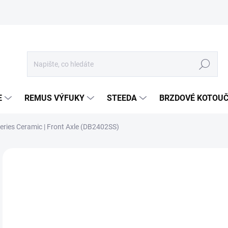
Hledat
E
REMUS VÝFUKY
STEEDA
BRZDOVÉ KOTOU
eries Ceramic | Front Axle (DB2402SS)
Neohodnoceno
Podrobnosti hodnocení
ZNA
2 
1 9
Měr
SKL