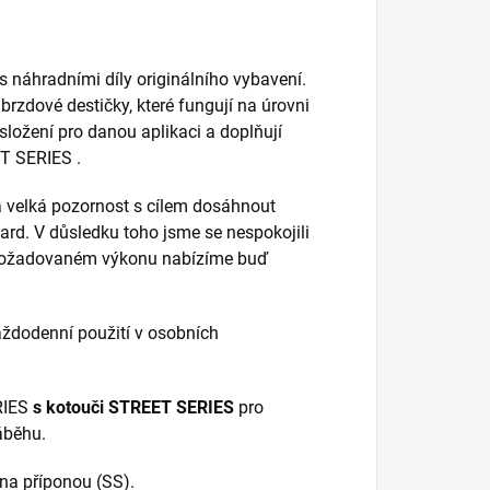
s náhradními díly originálního vybavení.
 brzdové destičky, které fungují na úrovni
 složení pro danou aplikaci a doplňují
ET SERIES .
 velká pozornost s cílem dosáhnout
dard. V důsledku toho jsme se nespokojili
 a požadovaném výkonu nabízíme buď
ždodenní použití v osobních
RIES
s kotouči STREET SERIES
pro
áběhu.
na příponou (SS).