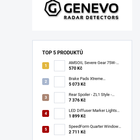
TOP 5 PRODUKTŮ
AMSOIL Severe Gear 75W-
140
570 Kč
Brake Pads Xtreme
Performance ECE R90
5 073 Kč
certified | Front Axle
(DB9021XP)
Rear Spoiler - ZL1 Style -
Gloss Black (CAMARO 16-23)
7 376 Kč
LED Diffuser Marker Lights
(CHALLENGER 15-23)
1 899 Kč
SpeedForm Quarter Window
Louvers - Gloss Black
2 711 Kč
(CHALLENGER 08-22)