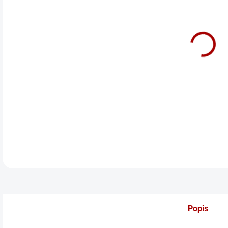
cena
Před
DETA
Popis