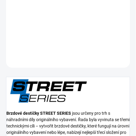
cena:
−
+
Přidat do košíku
Zadní brzdové destičky Street Series Ceramic
DETAILNÍ INFORMACE
ZEPTAT SE
Brzdové destičky STREET SERIES
jsou určeny pro trh s
náhradními díly originálního vybavení. Řada byla vyvinuta se třemi
technickými cíli – vytvořit brzdové destičky, které fungují na úrovni
originálního vybavení nebo lépe, nabízejí nejlepší třecí složení pro