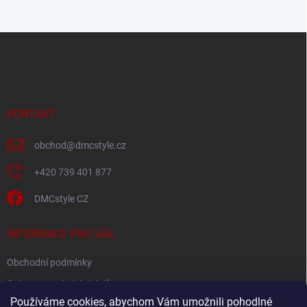
Z
á
p
a
t
í
KONTAKT
obchod
@
dmcstyle.cz
+420 739 401 877
DMCstyle CZ
INFORMACE PRO VÁS
Obchodní podmínky
Ochrana osobních údajů
Používáme cookies, abychom Vám umožnili pohodlné