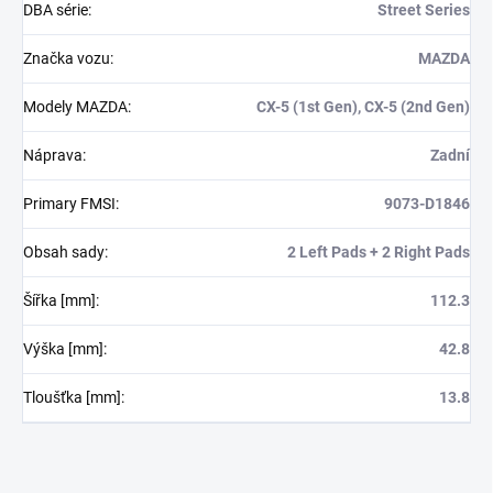
DBA série
:
Street Series
Značka vozu
:
MAZDA
Modely MAZDA
:
CX-5 (1st Gen), CX-5 (2nd Gen)
Náprava
:
Zadní
Primary FMSI
:
9073-D1846
Obsah sady
:
2 Left Pads + 2 Right Pads
Šířka [mm]
:
112.3
Výška [mm]
:
42.8
Tloušťka [mm]
:
13.8