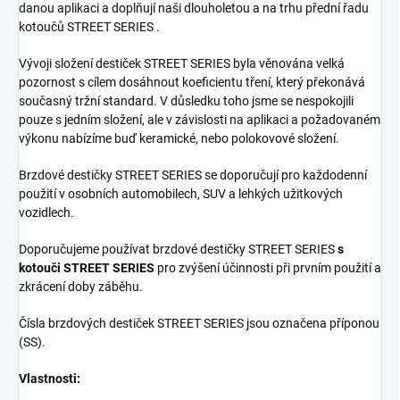
danou aplikaci a doplňují naši dlouholetou a na trhu přední řadu
kotoučů STREET SERIES .
Vývoji složení destiček STREET SERIES byla věnována velká
pozornost s cílem dosáhnout koeficientu tření, který překonává
současný tržní standard. V důsledku toho jsme se nespokojili
pouze s jedním složení, ale v závislosti na aplikaci a požadovaném
výkonu nabízíme buď keramické, nebo polokovové složení.
Brzdové destičky STREET SERIES se doporučují pro každodenní
použití v osobních automobilech, SUV a lehkých užitkových
vozidlech.
Doporučujeme používat brzdové destičky STREET SERIES
s
kotouči STREET SERIES
pro zvýšení účinnosti při prvním použití a
zkrácení doby záběhu.
Čísla brzdových destiček STREET SERIES jsou označena příponou
(SS).
Vlastnosti: