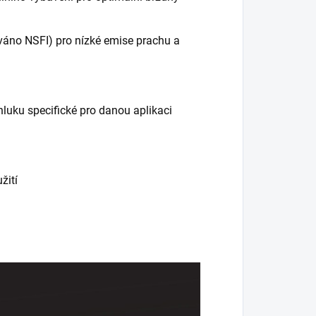
ováno NSFI) pro nízké emise prachu a
hluku specifické pro danou aplikaci
žití