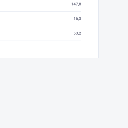
147,8
16,3
53,2