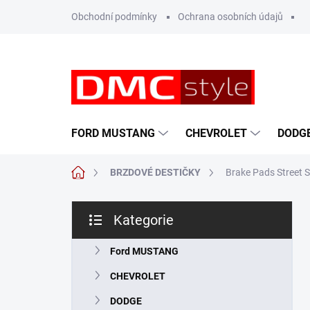
Přejít
Obchodní podmínky
Ochrana osobních údajů
na
obsah
FORD MUSTANG
CHEVROLET
DODG
Domů
BRZDOVÉ DESTIČKY
Brake Pads Street S
P
Kategorie
o
Přeskočit
s
kategorie
t
Ford MUSTANG
r
CHEVROLET
a
n
DODGE