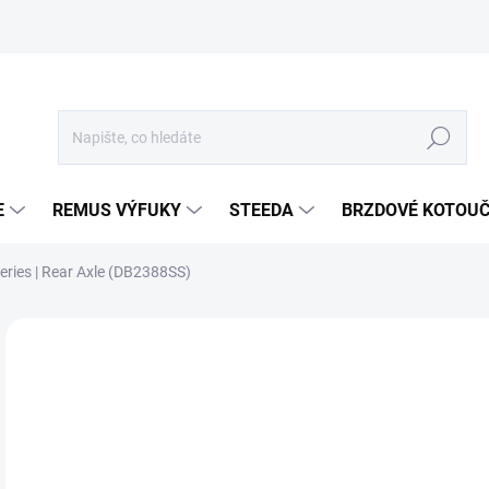
Hledat
E
REMUS VÝFUKY
STEEDA
BRZDOVÉ KOTOU
eries | Rear Axle (DB2388SS)
Neohodnoceno
Podrobnosti hodnocení
ZNA
1 
1 0
Měr
SKL