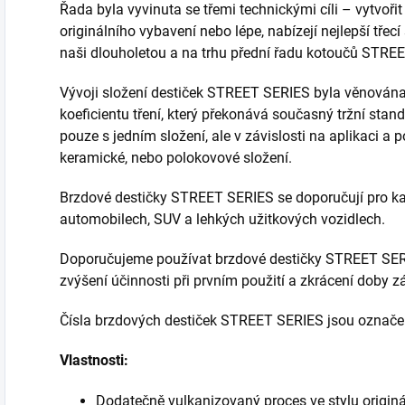
Řada byla vyvinuta se třemi technickými cíli – vytvořit
originálního vybavení nebo lépe, nabízejí nejlepší třecí
naši dlouholetou a na trhu přední řadu kotoučů STRE
Vývoji složení destiček STREET SERIES byla věnována
koeficientu tření, který překonává současný tržní stan
pouze s jedním složení, ale v závislosti na aplikaci
keramické, nebo polokovové složení.
Brzdové destičky STREET SERIES se doporučují pro ka
automobilech, SUV a lehkých užitkových vozidlech.
Doporučujeme používat brzdové destičky STREET SE
zvýšení účinnosti při prvním použití a zkrácení doby z
Čísla brzdových destiček STREET SERIES jsou označe
Vlastnosti:
Dodatečně vulkanizovaný proces ve stylu originá