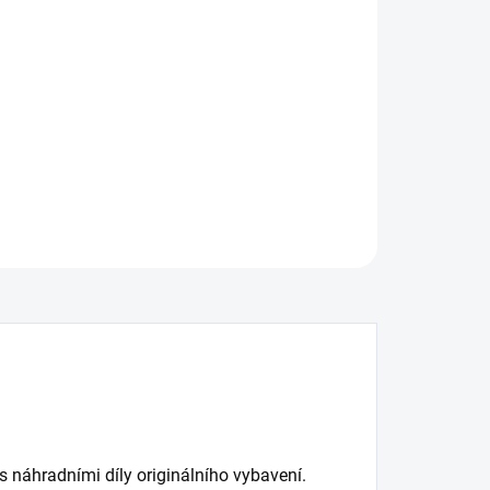
:
−
+
Přidat do košíku
e Pads Street Series
ILNÍ INFORMACE
ZEPTAT SE
s náhradními díly originálního vybavení.