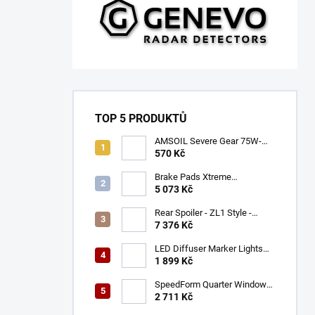
TOP 5 PRODUKTŮ
AMSOIL Severe Gear 75W-
140
570 Kč
Brake Pads Xtreme
Performance ECE R90
5 073 Kč
certified | Front Axle
(DB9021XP)
Rear Spoiler - ZL1 Style -
Gloss Black (CAMARO 16-23)
7 376 Kč
LED Diffuser Marker Lights
(CHALLENGER 15-23)
1 899 Kč
SpeedForm Quarter Window
Louvers - Gloss Black
2 711 Kč
(CHALLENGER 08-22)