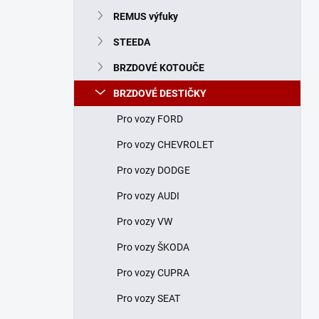
n
REMUS výfuky
í
p
STEEDA
a
n
BRZDOVÉ KOTOUČE
e
BRZDOVÉ DESTIČKY
l
Pro vozy FORD
Pro vozy CHEVROLET
Pro vozy DODGE
Pro vozy AUDI
Pro vozy VW
Pro vozy ŠKODA
Pro vozy CUPRA
Pro vozy SEAT