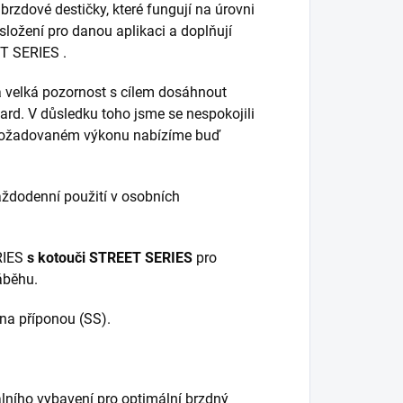
 brzdové destičky, které fungují na úrovni
 složení pro danou aplikaci a doplňují
ET SERIES .
 velká pozornost s cílem dosáhnout
dard. V důsledku toho jsme se nespokojili
 a požadovaném výkonu nabízíme buď
ždodenní použití v osobních
RIES
s kotouči STREET SERIES
pro
áběhu.
na příponou (SS).
lního vybavení pro optimální brzdný