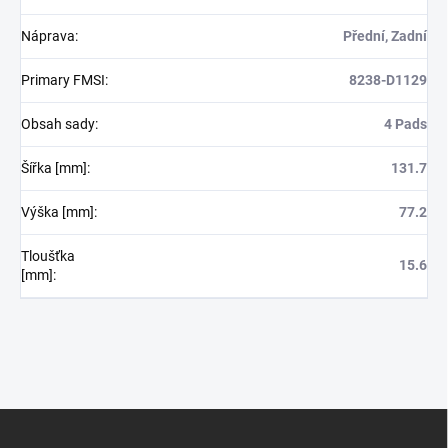
Náprava
:
Přední, Zadní
Primary FMSI
:
8238-D1129
Obsah sady
:
4 Pads
Šířka [mm]
:
131.7
Výška [mm]
:
77.2
Tloušťka
15.6
[mm]
:
Z
á