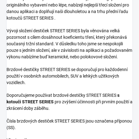
originálního vybavení nebo lépe, nabízejí nejlepší třecí složení pro
danou aplikaci a doplňují naši dlouholetou a na trhu přední řadu
kotoučů STREET SERIES .
Vývoji složení destiček STREET SERIES byla věnována velká
pozornost s cílem dosáhnout koeficientu tření, který překonává
současný tržní standard. V důsledku toho jsme se nespokojili
pouze s jedním složení, ale v závislosti na aplikaci a požadovaném
výkonu nabízíme buď keramické, nebo polokovové složení.
Brzdové destičky STREET SERIES se doporučují pro každodenní
použití v osobních automobilech, SUV a lehkých užitkových
vozidlech.
Doporučujeme používat brzdové destičky STREET SERIES
s
kotouči STREET SERIES
pro zvýšení účinnosti při prvním použití a
zkrácení doby záběhu.
Čísla brzdových destiček STREET SERIES jsou označena příponou
(SS).