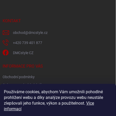
p
a
t
í
KONTAKT
obchod
@
dmcstyle.cz
+420 739 401 877
DMCstyle CZ
INFORMACE PRO VÁS
Obchodní podmínky
Ochrana osobních údajů
Používáme cookies, abychom Vám umožnili pohodlné
prohlížení webu a díky analýze provozu webu neustále
FACEBOOK
zlepšovali jeho funkce, výkon a použitelnost.
Více
informací