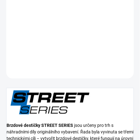
Měrná
SKLADEM DO 5-10 DNÍ
cena:
−
+
Přidat do košíku
Přední/Zadní brzdové destičky Street Series Semi-metallic
DETAILNÍ INFORMACE
ZEPTAT SE
Brzdové destičky STREET SERIES
jsou určeny pro trh s
náhradními díly originálního vybavení. Řada byla vyvinuta se třemi
technickými cíli – vytvořit brzdové destičky, které fungují na úrovni