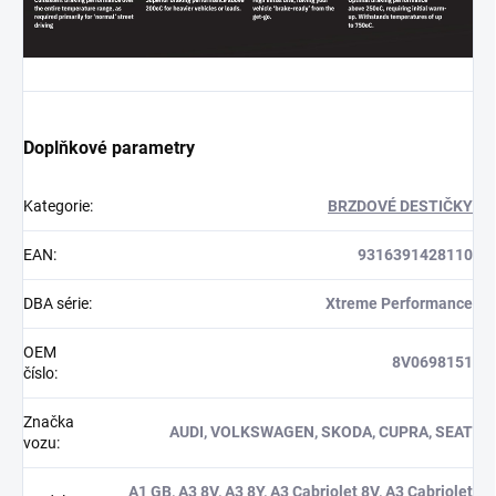
Doplňkové parametry
Kategorie
:
BRZDOVÉ DESTIČKY
EAN
:
9316391428110
DBA série
:
Xtreme Performance
OEM
8V0698151
číslo
:
Značka
AUDI, VOLKSWAGEN, SKODA, CUPRA, SEAT
vozu
:
A1 GB, A3 8V, A3 8Y, A3 Cabriolet 8V, A3 Cabriolet