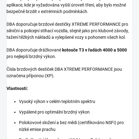
aplikace, kde je vyžadována vyšší úroveň tření, aby bylo možné
bezpečně brzdit v extrémních podmínkách.
DBA doporučuje brzdové destičky XTREME PERFORMANCE pro
silniční a policejní stíhací vozidla, stejně jako pro klubové závody,
tažení těžkých nákladů a vylepšené vozy s pohonem všech kol.
DBA doporučuje drážkované
kotouče T3 v řadách 4000 a 5000
pro nejlepší brzdný výkon.
Čísla brzdových destiček DBA XTREME PERFORMANCE jsou
označena příponou (XP).
Vlastnosti:
Vysoký výkon v celém teplotním spektru
Vypálené pro optimální brzdný výkon
Polokovové složení a bez mědi (certifikováno NSFI) pro
nízké emise prachu