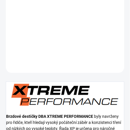
Měrná
SKLADEM DO 5-10 DNÍ
cena:
−
+
Přidat do košíku
Přední brzdové destičky Xtreme Performance ECE R90 certified
DETAILNÍ INFORMACE
ZEPTAT SE
Brzdové destičky DBA XTREME PERFORMANCE
byly navrženy
pro řidiče, kteří hledají vysoký počáteční záběr a konzistenci tření
od nízkých po vysoké teploty. Řada XP je určena pro náročné