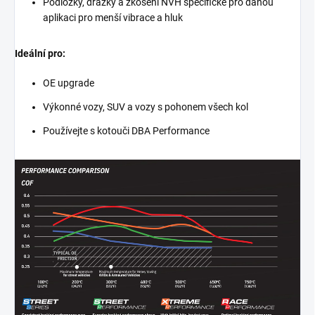
Podložky, drážky a zkosení NVH specifické pro danou
aplikaci pro menší vibrace a hluk
Ideální pro:
OE upgrade
Výkonné vozy, SUV a vozy s pohonem všech kol
Používejte s kotouči DBA Performance