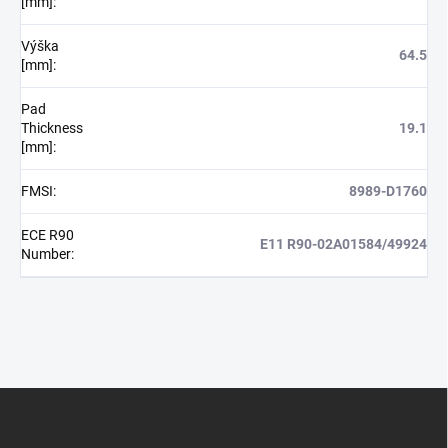
[mm]
:
Výška
64.5
[mm]
:
Pad
Thickness
19.1
[mm]
:
FMSI
:
8989-D1760
ECE R90
E11 R90-02A01584/49924
Number
:
Z
á
p