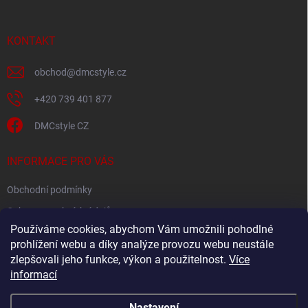
a
t
í
KONTAKT
obchod
@
dmcstyle.cz
+420 739 401 877
DMCstyle CZ
INFORMACE PRO VÁS
Obchodní podmínky
Ochrana osobních údajů
Používáme cookies, abychom Vám umožnili pohodlné
prohlížení webu a díky analýze provozu webu neustále
FACEBOOK
zlepšovali jeho funkce, výkon a použitelnost.
Více
informací
Nastavení