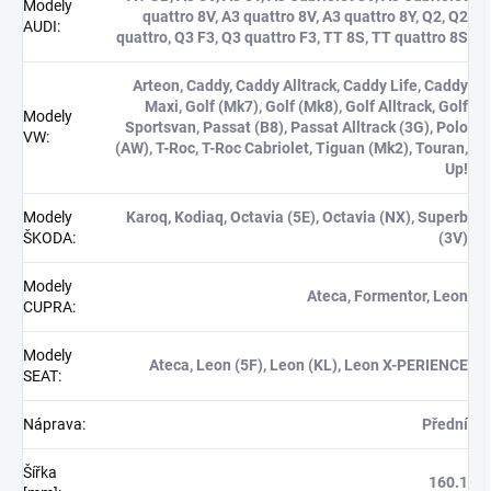
Modely
quattro 8V, A3 quattro 8V, A3 quattro 8Y, Q2, Q2
AUDI
:
quattro, Q3 F3, Q3 quattro F3, TT 8S, TT quattro 8S
Arteon, Caddy, Caddy Alltrack, Caddy Life, Caddy
Maxi, Golf (Mk7), Golf (Mk8), Golf Alltrack, Golf
Modely
Sportsvan, Passat (B8), Passat Alltrack (3G), Polo
VW
:
(AW), T-Roc, T-Roc Cabriolet, Tiguan (Mk2), Touran,
Up!
Modely
Karoq, Kodiaq, Octavia (5E), Octavia (NX), Superb
ŠKODA
:
(3V)
Modely
Ateca, Formentor, Leon
CUPRA
:
Modely
Ateca, Leon (5F), Leon (KL), Leon X-PERIENCE
SEAT
:
Náprava
:
Přední
Šířka
160.1