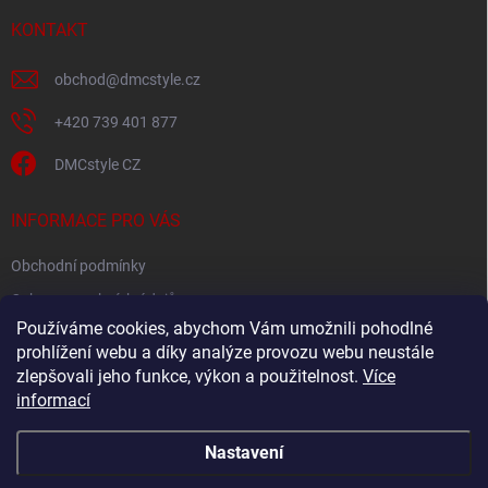
t
í
KONTAKT
obchod
@
dmcstyle.cz
+420 739 401 877
DMCstyle CZ
INFORMACE PRO VÁS
Obchodní podmínky
Ochrana osobních údajů
Používáme cookies, abychom Vám umožnili pohodlné
prohlížení webu a díky analýze provozu webu neustále
FACEBOOK
zlepšovali jeho funkce, výkon a použitelnost.
Více
informací
Nastavení