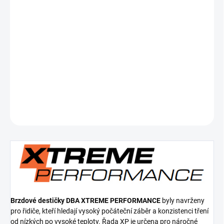
Měrná
SKLADEM
cena:
−
+
Přidat do košíku
Přední brzdové destičky Xtreme Performance ECE R90 certified
DETAILNÍ INFORMACE
ZEPTAT SE
Brzdové destičky DBA XTREME PERFORMANCE
byly navrženy
pro řidiče, kteří hledají vysoký počáteční záběr a konzistenci tření
od nízkých po vysoké teploty. Řada XP je určena pro náročné