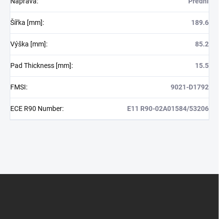
Náprava
:
Přední
Šířka [mm]
:
189.6
Výška [mm]
:
85.2
Pad Thickness [mm]
:
15.5
FMSI
:
9021-D1792
ECE R90 Number
:
E11 R90-02A01584/53206
Z
á
p
a