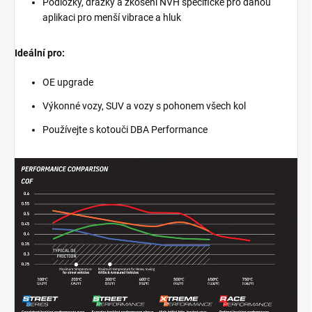
Podložky, drážky a zkosení NVH specifické pro danou
aplikaci pro menší vibrace a hluk
Ideální pro:
OE upgrade
Výkonné vozy, SUV a vozy s pohonem všech kol
Používejte s kotouči DBA Performance