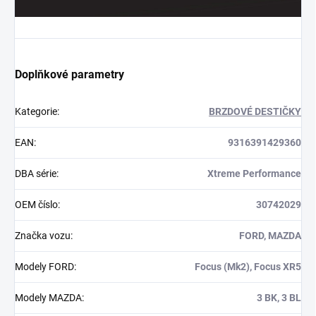
Doplňkové parametry
Kategorie
:
BRZDOVÉ DESTIČKY
EAN
:
9316391429360
DBA série
:
Xtreme Performance
OEM číslo
:
30742029
Značka vozu
:
FORD, MAZDA
Modely FORD
:
Focus (Mk2), Focus XR5
Modely MAZDA
:
3 BK, 3 BL