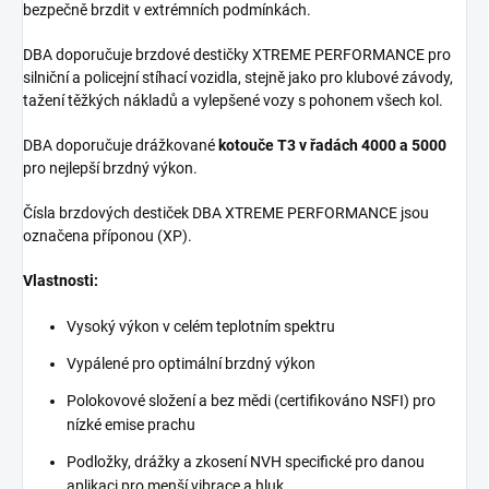
bezpečně brzdit v extrémních podmínkách.
DBA doporučuje brzdové destičky XTREME PERFORMANCE pro
silniční a policejní stíhací vozidla, stejně jako pro klubové závody,
tažení těžkých nákladů a vylepšené vozy s pohonem všech kol.
DBA doporučuje drážkované
kotouče T3 v řadách 4000 a 5000
pro nejlepší brzdný výkon.
Čísla brzdových destiček DBA XTREME PERFORMANCE jsou
označena příponou (XP).
Vlastnosti:
Vysoký výkon v celém teplotním spektru
Vypálené pro optimální brzdný výkon
Polokovové složení a bez mědi (certifikováno NSFI) pro
nízké emise prachu
Podložky, drážky a zkosení NVH specifické pro danou
aplikaci pro menší vibrace a hluk