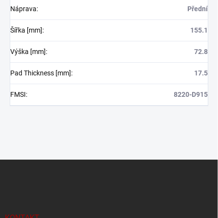
Náprava
:
Přední
Šířka [mm]
:
155.1
Výška [mm]
:
72.8
Pad Thickness [mm]
:
17.5
FMSI
:
8220-D915
Z
á
p
a
t
í
KONTAKT