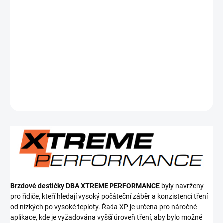
cena:
−
+
Přidat do košíku
Přední brzdové destičky Xtreme Performance
DETAILNÍ INFORMACE
ZEPTAT SE
Brzdové destičky DBA XTREME PERFORMANCE
byly navrženy
pro řidiče, kteří hledají vysoký počáteční záběr a konzistenci tření
od nízkých po vysoké teploty. Řada XP je určena pro náročné
aplikace, kde je vyžadována vyšší úroveň tření, aby bylo možné