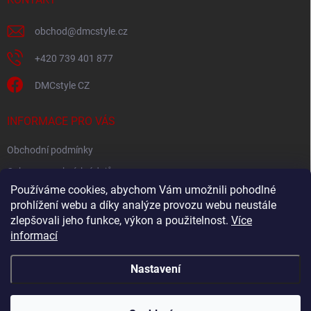
obchod
@
dmcstyle.cz
+420 739 401 877
DMCstyle CZ
INFORMACE PRO VÁS
Obchodní podmínky
Ochrana osobních údajů
Používáme cookies, abychom Vám umožnili pohodlné
prohlížení webu a díky analýze provozu webu neustále
FACEBOOK
zlepšovali jeho funkce, výkon a použitelnost.
Více
informací
Nastavení
Copyright 2026
DMC style
. Všechna práva vyhrazena.
Upravit nastavení
cookies