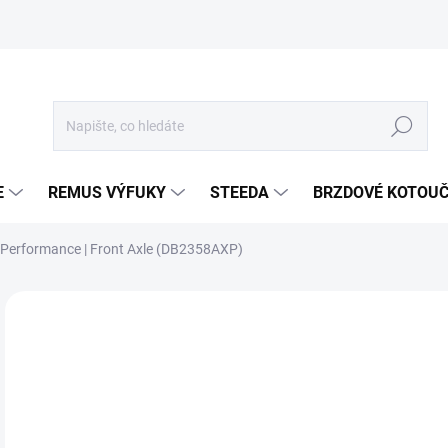
Hledat
E
REMUS VÝFUKY
STEEDA
BRZDOVÉ KOTOU
Performance | Front Axle (DB2358AXP)
Neohodnoceno
Podrobnosti hodnocení
ZNA
3 
2 6
Měr
SKL