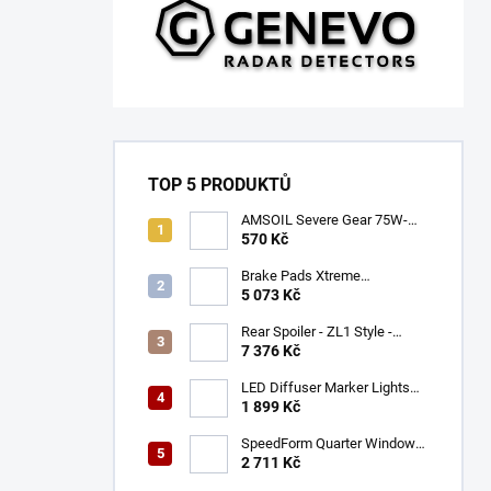
TOP 5 PRODUKTŮ
AMSOIL Severe Gear 75W-
140
570 Kč
Brake Pads Xtreme
Performance ECE R90
5 073 Kč
certified | Front Axle
(DB9021XP)
Rear Spoiler - ZL1 Style -
Gloss Black (CAMARO 16-23)
7 376 Kč
LED Diffuser Marker Lights
(CHALLENGER 15-23)
1 899 Kč
SpeedForm Quarter Window
Louvers - Gloss Black
2 711 Kč
(CHALLENGER 08-22)