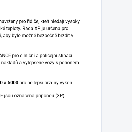
navrženy pro řidiče, kteří hledají vysoký
ké teploty. Řada XP je určena pro
í, aby bylo možné bezpečně brzdit v
 pro silniční a policejní stíhací
ých nákladů a vylepšené vozy s pohonem
00 a 5000
pro nejlepší brzdný výkon.
 jsou označena příponou (XP).