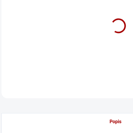
cena
Před
DETA
Popis