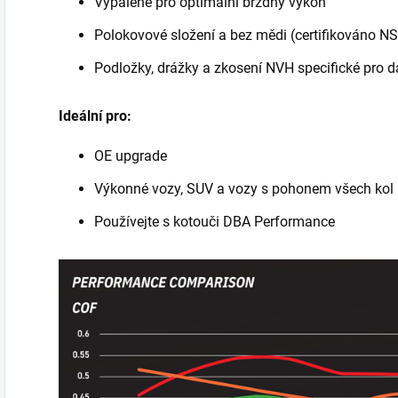
Vypálené pro optimální brzdný výkon
Polokovové složení a bez mědi (certifikováno NS
Podložky, drážky a zkosení NVH specifické pro d
Ideální pro:
OE upgrade
Výkonné vozy, SUV a vozy s pohonem všech kol
Používejte s kotouči DBA Performance