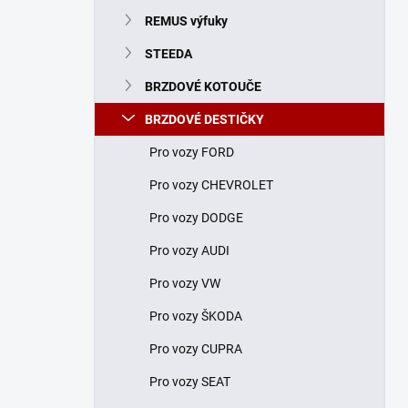
n
REMUS výfuky
í
p
STEEDA
a
n
BRZDOVÉ KOTOUČE
e
BRZDOVÉ DESTIČKY
l
Pro vozy FORD
Pro vozy CHEVROLET
Pro vozy DODGE
Pro vozy AUDI
Pro vozy VW
Pro vozy ŠKODA
Pro vozy CUPRA
Pro vozy SEAT