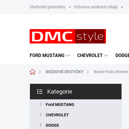
Přejít
Obchodní podmínky
Ochrana osobních údajů
na
obsah
FORD MUSTANG
CHEVROLET
DODG
Domů
BRZDOVÉ DESTIČKY
Brake Pads Xtreme 
P
Kategorie
o
Přeskočit
s
kategorie
t
Ford MUSTANG
r
CHEVROLET
a
n
DODGE