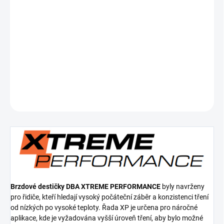
cena:
−
+
Přidat do košíku
Přední brzdové destičky Xtreme Performance
DETAILNÍ INFORMACE
ZEPTAT SE
Brzdové destičky DBA XTREME PERFORMANCE
byly navrženy
pro řidiče, kteří hledají vysoký počáteční záběr a konzistenci tření
od nízkých po vysoké teploty. Řada XP je určena pro náročné
aplikace, kde je vyžadována vyšší úroveň tření, aby bylo možné