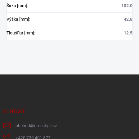
Šířka [mm]
:
102.0
Výška [mm]
:
42.8
Tloušťka [mm]
:
12.5
Z
á
p
a
t
í
KONTAKT
obchod
@
dmcstyle.cz
+420 739 401 877