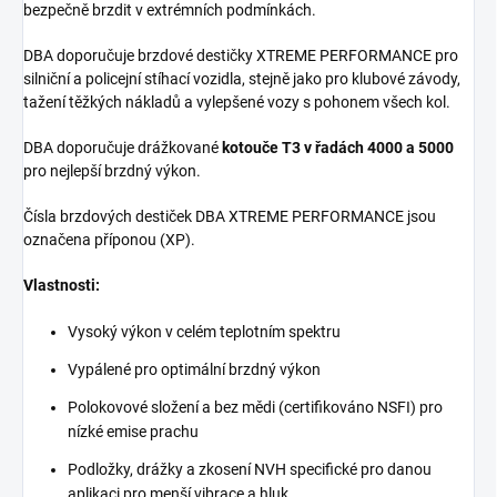
bezpečně brzdit v extrémních podmínkách.
DBA doporučuje brzdové destičky XTREME PERFORMANCE pro
silniční a policejní stíhací vozidla, stejně jako pro klubové závody,
tažení těžkých nákladů a vylepšené vozy s pohonem všech kol.
DBA doporučuje drážkované
kotouče T3 v řadách 4000 a 5000
pro nejlepší brzdný výkon.
Čísla brzdových destiček DBA XTREME PERFORMANCE jsou
označena příponou (XP).
Vlastnosti:
Vysoký výkon v celém teplotním spektru
Vypálené pro optimální brzdný výkon
Polokovové složení a bez mědi (certifikováno NSFI) pro
nízké emise prachu
Podložky, drážky a zkosení NVH specifické pro danou
aplikaci pro menší vibrace a hluk