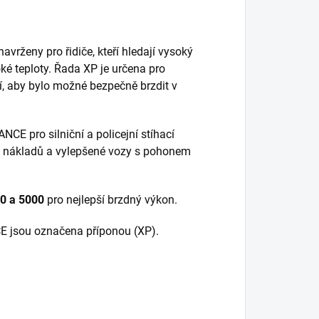
navrženy pro řidiče, kteří hledají vysoký
ké teploty. Řada XP je určena pro
í, aby bylo možné bezpečně brzdit v
 pro silniční a policejní stíhací
ých nákladů a vylepšené vozy s pohonem
00 a 5000
pro nejlepší brzdný výkon.
 jsou označena příponou (XP).