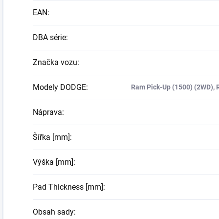
EAN
:
DBA série
:
Značka vozu
:
Modely DODGE
:
Ram Pick-Up (1500) (2WD), 
Náprava
:
Šířka [mm]
:
Výška [mm]
:
Pad Thickness [mm]
:
Obsah sady
: