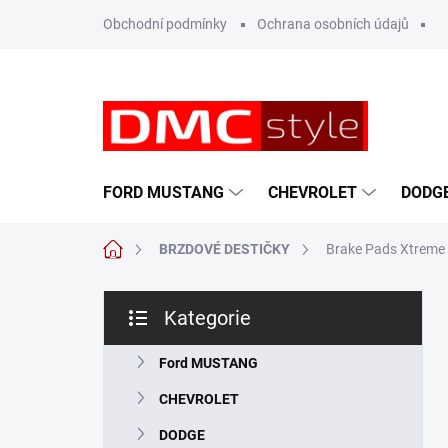
Přejít
Obchodní podmínky
Ochrana osobních údajů
na
obsah
FORD MUSTANG
CHEVROLET
DODG
Domů
BRZDOVÉ DESTIČKY
Brake Pads Xtreme 
P
Kategorie
o
Přeskočit
s
kategorie
t
Ford MUSTANG
r
CHEVROLET
a
n
DODGE