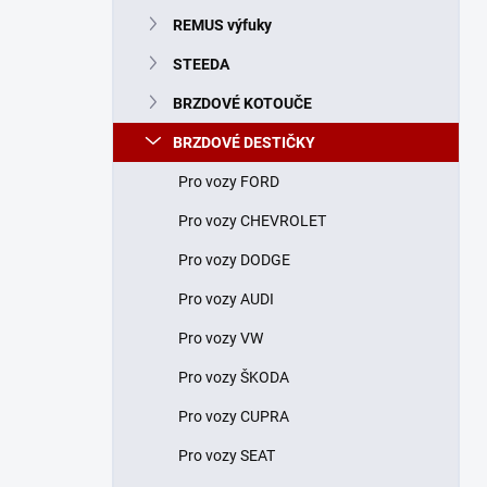
n
REMUS výfuky
í
p
STEEDA
a
n
BRZDOVÉ KOTOUČE
e
BRZDOVÉ DESTIČKY
l
Pro vozy FORD
Pro vozy CHEVROLET
Pro vozy DODGE
Pro vozy AUDI
Pro vozy VW
Pro vozy ŠKODA
Pro vozy CUPRA
Pro vozy SEAT