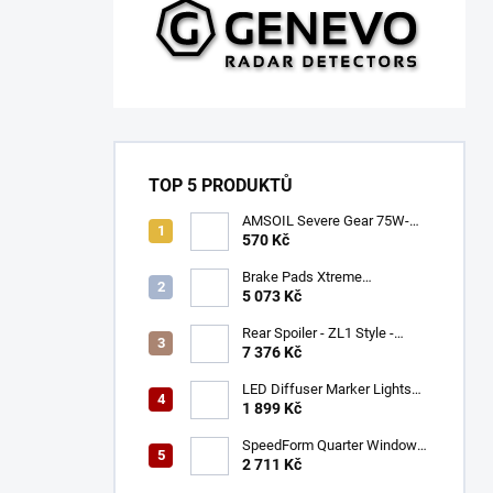
TOP 5 PRODUKTŮ
AMSOIL Severe Gear 75W-
140
570 Kč
Brake Pads Xtreme
Performance ECE R90
5 073 Kč
certified | Front Axle
(DB9021XP)
Rear Spoiler - ZL1 Style -
Gloss Black (CAMARO 16-23)
7 376 Kč
LED Diffuser Marker Lights
(CHALLENGER 15-23)
1 899 Kč
SpeedForm Quarter Window
Louvers - Gloss Black
2 711 Kč
(CHALLENGER 08-22)