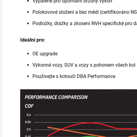
Vypálené pro optimální brzdný výkon
Polokovové složení a bez mědi (certifikováno NS
Podložky, drážky a zkosení NVH specifické pro d
Ideální pro:
OE upgrade
Výkonné vozy, SUV a vozy s pohonem všech kol
Používejte s kotouči DBA Performance