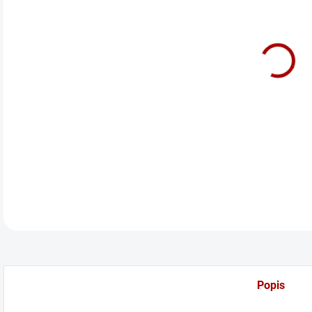
cena
Před
DETA
Popis