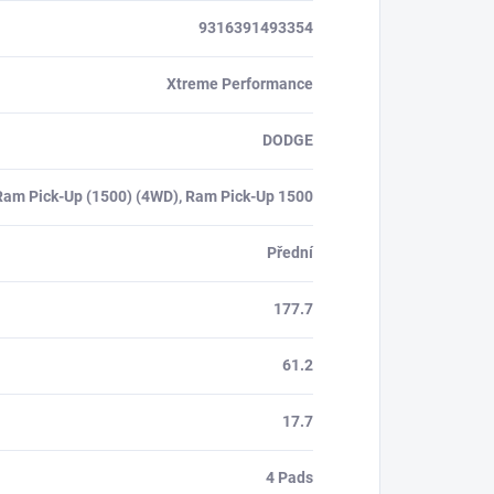
9316391493354
Xtreme Performance
DODGE
Ram Pick-Up (1500) (4WD), Ram Pick-Up 1500
Přední
177.7
61.2
17.7
4 Pads