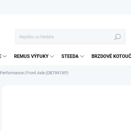
Hledat
E
REMUS VÝFUKY
STEEDA
BRZDOVÉ KOTOU
Performance | Front Axle (DB7991XP)
Neohodnoceno
Podrobnosti hodnocení
ZNA
3 
3 1
Měr
SKL