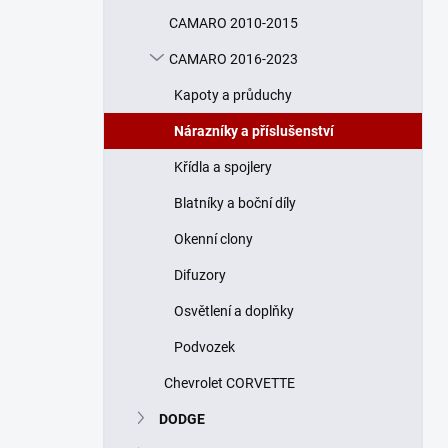
n
CAMARO 2010-2015
í
p
CAMARO 2016-2023
a
n
Kapoty a průduchy
e
Nárazníky a příslušenství
l
Křídla a spojlery
Blatníky a boční díly
Okenní clony
Difuzory
Osvětlení a doplňky
Podvozek
Chevrolet CORVETTE
DODGE