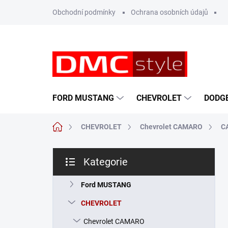
Přejít
Obchodní podmínky
Ochrana osobních údajů
na
obsah
FORD MUSTANG
CHEVROLET
DODG
Domů
CHEVROLET
Chevrolet CAMARO
C
P
Kategorie
o
Přeskočit
s
kategorie
t
Ford MUSTANG
r
CHEVROLET
a
n
Chevrolet CAMARO