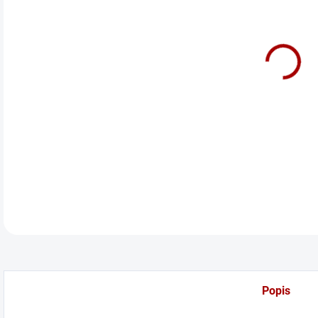
cena
Nára
DETA
Popis