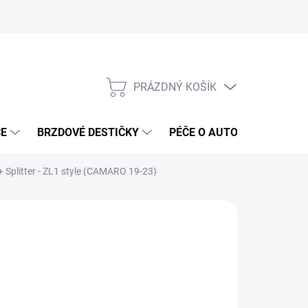
PRÁZDNÝ KOŠÍK
NÁKUPNÍ
KOŠÍK
ČE
BRZDOVÉ DESTIČKY
PÉČE O AUTO
ANTIRA
+ Splitter - ZL1 style (CAMARO 19-23)
ČKA:
IKON MOTOR SPORTS
 481 Kč
579 Kč bez DPH
ná
ADEM DO 5-10 DNÍ