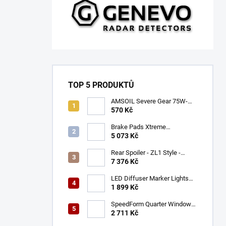
TOP 5 PRODUKTŮ
AMSOIL Severe Gear 75W-
140
570 Kč
Brake Pads Xtreme
Performance ECE R90
5 073 Kč
certified | Front Axle
(DB9021XP)
Rear Spoiler - ZL1 Style -
Gloss Black (CAMARO 16-23)
7 376 Kč
LED Diffuser Marker Lights
(CHALLENGER 15-23)
1 899 Kč
SpeedForm Quarter Window
Louvers - Gloss Black
2 711 Kč
(CHALLENGER 08-22)