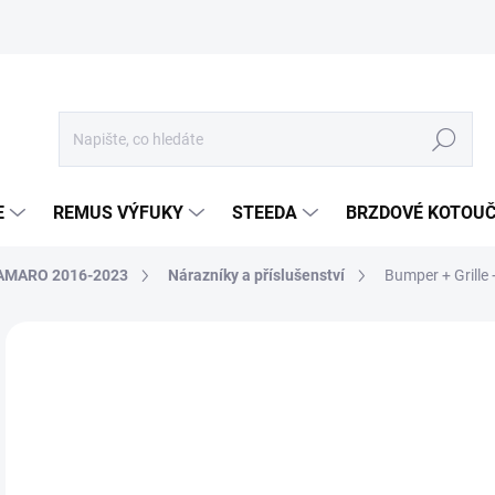
Hledat
E
REMUS VÝFUKY
STEEDA
BRZDOVÉ KOTOU
AMARO 2016-2023
Nárazníky a příslušenství
Bumper + Grille 
Neohodnoceno
Podrobnosti hodnocení
ZNA
22
18 
Měr
SKL