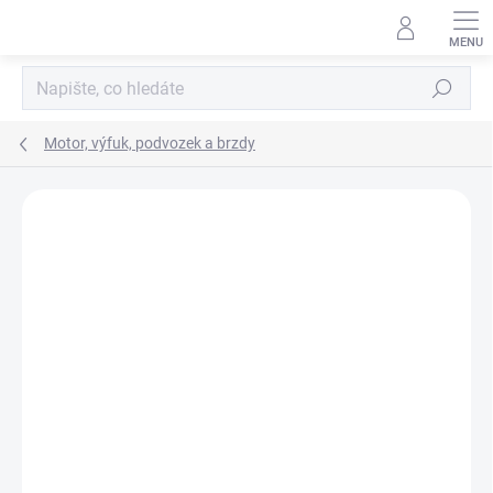
Přejít
na
obsah
Hledat
Motor, výfuk, podvozek a brzdy
Neohodnoceno
Podrobnosti hodnocení
ZNAČKA:
WHITELINE