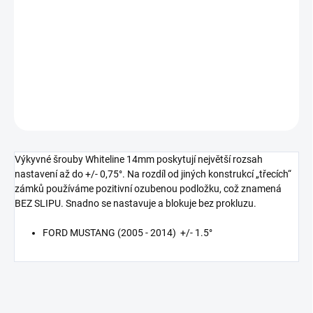
−
+
Přidat do košíku
Šrouby nastavení odklonu kola 14mm
DETAILNÍ INFORMACE
ZEPTAT SE
Výkyvné šrouby Whiteline 14mm poskytují největší rozsah
nastavení až do +/- 0,75°. Na rozdíl od jiných konstrukcí „třecích“
zámků používáme pozitivní ozubenou podložku, což znamená
BEZ SLIPU. Snadno se nastavuje a blokuje bez prokluzu.
FORD MUSTANG (2005 - 2014) +/- 1.5°