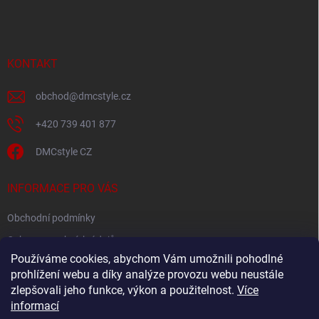
á
p
a
t
í
KONTAKT
obchod
@
dmcstyle.cz
+420 739 401 877
DMCstyle CZ
INFORMACE PRO VÁS
Obchodní podmínky
Ochrana osobních údajů
Používáme cookies, abychom Vám umožnili pohodlné
prohlížení webu a díky analýze provozu webu neustále
FACEBOOK
zlepšovali jeho funkce, výkon a použitelnost.
Více
informací