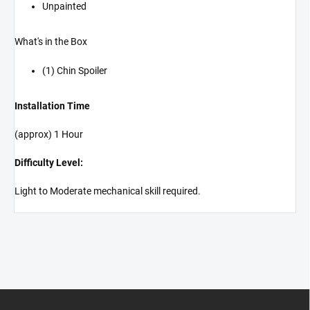
Unpainted
What's in the Box
(1) Chin Spoiler
Installation Time
(approx) 1 Hour
Difficulty Level:
Light to Moderate mechanical skill required.
Z