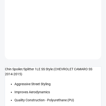
Měrná
SKLADEM DO 5-10 DNÍ
cena:
−
+
Přidat do košíku
Lízátko předního spoileru 1LE SS Styl (CAMARO SS 14-15)
DETAILNÍ INFORMACE
ZEPTAT SE
Chin Spoiler/Splitter 1LE SS Style (CHEVROLET CAMARO SS
2014-2015)
Aggressive Street Styling
Improves Aerodynamics
Quality Construction - Polyurethane (PU)