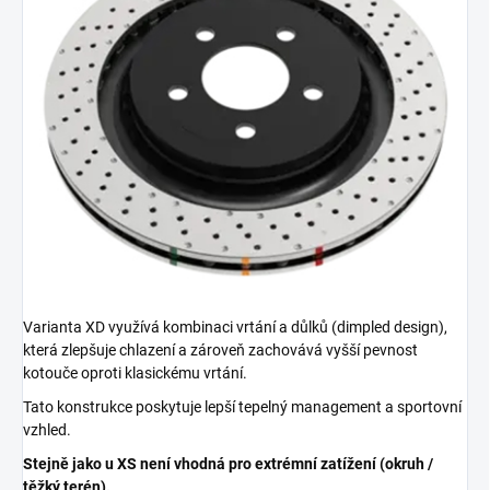
Varianta XD využívá kombinaci vrtání a důlků (dimpled design),
která zlepšuje chlazení a zároveň zachovává vyšší pevnost
kotouče oproti klasickému vrtání.
Tato konstrukce poskytuje lepší tepelný management a sportovní
vzhled.
Stejně jako u XS není vhodná pro extrémní zatížení (okruh /
těžký terén).