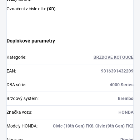
Označení v čísle dílu:
(XD)
Doplňkové parametry
Kategorie
:
BRZDOVÉ KOTOUČE
EAN
:
9316391432209
DBA série
:
4000 Series
Brzdový systém
:
Brembo
Značka vozu
:
HONDA
Modely HONDA
:
Civic (10th Gen) FK8, Civic (9th Gen) FK2
Náprava
:
Přední