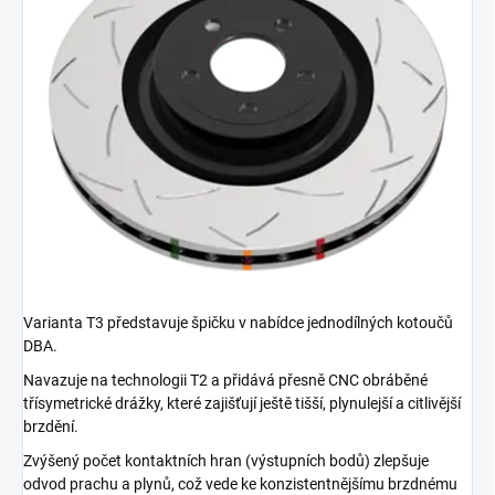
Varianta T3 představuje špičku v nabídce jednodílných kotoučů
DBA.
Navazuje na technologii T2 a přidává přesně CNC obráběné
třísymetrické drážky, které zajišťují ještě tišší, plynulejší a citlivější
brzdění.
Zvýšený počet kontaktních hran (výstupních bodů) zlepšuje
odvod prachu a plynů, což vede ke konzistentnějšímu brzdnému