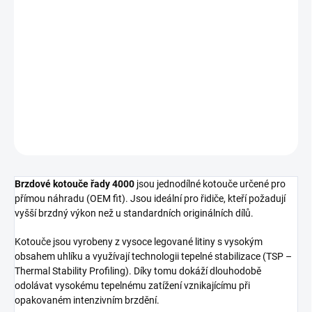
cena:
−
+
Přidat do košíku
Přední brzdový kotouč DBA 4000 Series - XD
DETAILNÍ INFORMACE
ZEPTAT SE
Brzdové kotouče řady 4000
jsou jednodílné kotouče určené pro
přímou náhradu (OEM fit). Jsou ideální pro řidiče, kteří požadují
vyšší brzdný výkon než u standardních originálních dílů.
Kotouče jsou vyrobeny z vysoce legované litiny s vysokým
obsahem uhlíku a využívají technologii tepelné stabilizace (TSP –
Thermal Stability Profiling). Díky tomu dokáží dlouhodobě
odolávat vysokému tepelnému zatížení vznikajícímu při
opakovaném intenzivním brzdění.