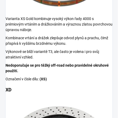
Varianta XS Gold kombinuje vysoký výkon řady 4000 s
prémiovým vrtáním a drážkováním a výraznou zlatou povrchovou
úpravou náboje.
Kombinace vrtání a drážek zlepšuje odvod plynů a prachu, čímž
přispívá k vyššímu brzdnému výkonu.
Výkonově se blíží variantě T3, ale často je volena i pro svůj
atraktivní vzhled.
Nedoporučuje se pro těžký off-road nebo pravidelné okruhové
použití.
Označení v čísle dílu:
(XS)
XD