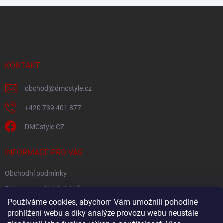
Z
á
p
a
t
í
KONTAKT
obchod
@
dmcstyle.cz
+420 739 401 877
DMCstyle CZ
INFORMACE PRO VÁS
Obchodní podmínky
Ochrana osobních údajů
Používáme cookies, abychom Vám umožnili pohodlné
prohlížení webu a díky analýze provozu webu neustále
FACEBOOK