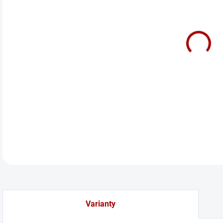
Z
cena
LED 
DETA
Varianty