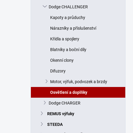
n
Dodge CHALLENGER
í
p
Kapoty a průduchy
a
n
Nárazníky a příslušenství
e
Křídla a spojlery
l
Blatníky a boční díly
Okenní clony
Difuzory
Motor, výfuk, podvozek a brzdy
Osvětlení a doplňky
Dodge CHARGER
REMUS výfuky
STEEDA