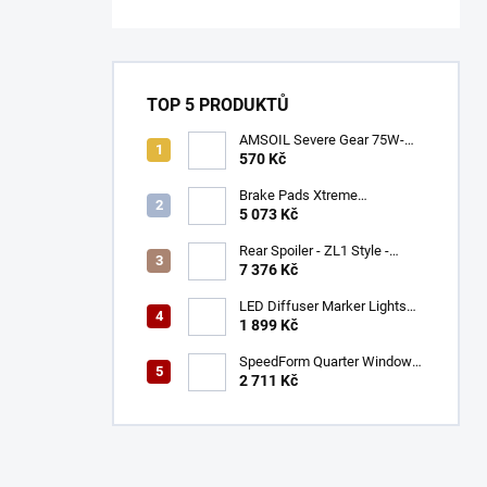
TOP 5 PRODUKTŮ
AMSOIL Severe Gear 75W-
140
570 Kč
Brake Pads Xtreme
Performance ECE R90
5 073 Kč
certified | Front Axle
(DB9021XP)
Rear Spoiler - ZL1 Style -
Gloss Black (CAMARO 16-23)
7 376 Kč
LED Diffuser Marker Lights
(CHALLENGER 15-23)
1 899 Kč
SpeedForm Quarter Window
Louvers - Gloss Black
2 711 Kč
(CHALLENGER 08-22)