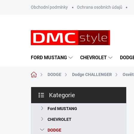
Přejít
Obchodní podmínky
Ochrana osobních údajů
na
obsah
FORD MUSTANG
CHEVROLET
DODG
Domů
DODGE
Dodge CHALLENGER
Osvět
P
Kategorie
o
Přeskočit
s
kategorie
t
Ford MUSTANG
r
CHEVROLET
a
n
DODGE