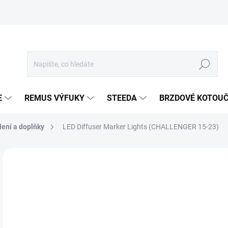
Hledat
E
REMUS VÝFUKY
STEEDA
BRZDOVÉ KOTOU
lení a doplňky
LED Diffuser Marker Lights (CHALLENGER 15-23)
Neohodnoceno
Podrobnosti hodnocení
ZNA
1 
1 5
Měr