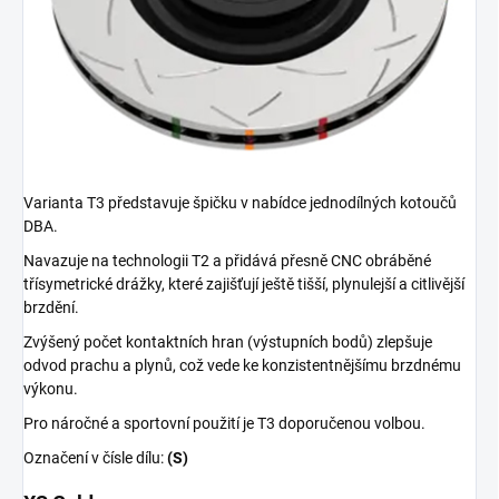
Varianta T3 představuje špičku v nabídce jednodílných kotoučů
DBA.
Navazuje na technologii T2 a přidává přesně CNC obráběné
třísymetrické drážky, které zajišťují ještě tišší, plynulejší a citlivější
brzdění.
Zvýšený počet kontaktních hran (výstupních bodů) zlepšuje
odvod prachu a plynů, což vede ke konzistentnějšímu brzdnému
výkonu.
Pro náročné a sportovní použití je T3 doporučenou volbou.
Označení v čísle dílu:
(S)