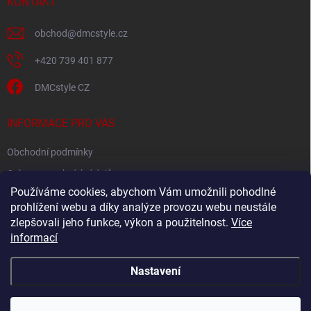
í
KONTAKT
obchod
@
dmcstyle.cz
+420 739 401 877
DMCstyle CZ
INFORMACE PRO VÁS
Obchodní podmínky
Ochrana osobních údajů
Používáme cookies, abychom Vám umožnili pohodlné
prohlížení webu a díky analýze provozu webu neustále
FACEBOOK
zlepšovali jeho funkce, výkon a použitelnost.
Více
informací
Nastavení
Copyright 2026
DMC style
. Všechna práva vyhrazena.
Upravit nastavení
cookies