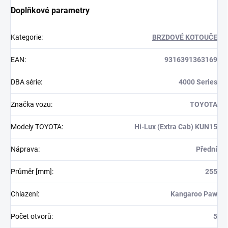
Doplňkové parametry
Kategorie
:
BRZDOVÉ KOTOUČE
EAN
:
9316391363169
DBA série
:
4000 Series
Značka vozu
:
TOYOTA
Modely TOYOTA
:
Hi-Lux (Extra Cab) KUN15
Náprava
:
Přední
Průměr [mm]
:
255
Chlazení
:
Kangaroo Paw
Počet otvorů
:
5