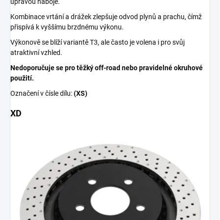
úpravou náboje.
Kombinace vrtání a drážek zlepšuje odvod plynů a prachu, čímž
přispívá k vyššímu brzdnému výkonu.
Výkonově se blíží variantě T3, ale často je volena i pro svůj
atraktivní vzhled.
Nedoporučuje se pro těžký off-road nebo pravidelné okruhové
použití.
Označení v čísle dílu:
(XS)
XD