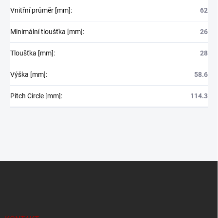
Vnitřní průměr [mm]
:
62
Minimální tloušťka [mm]
:
26
Tloušťka [mm]
:
28
Výška [mm]
:
58.6
Pitch Circle [mm]
:
114.3
Z
á
p
a
t