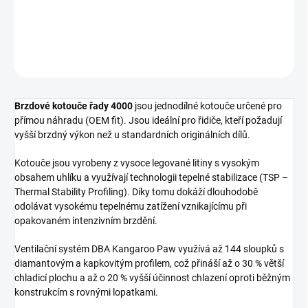
Přední brzdový kotouč DBA 4000 Series - plain
DETAILNÍ INFORMACE
ZEPTAT SE
Brzdové kotouče řady 4000
jsou jednodílné kotouče určené pro
přímou náhradu (OEM fit). Jsou ideální pro řidiče, kteří požadují
vyšší brzdný výkon než u standardních originálních dílů.
Kotouče jsou vyrobeny z vysoce legované litiny s vysokým
obsahem uhlíku a využívají technologii tepelné stabilizace (TSP –
Thermal Stability Profiling). Díky tomu dokáží dlouhodobě
odolávat vysokému tepelnému zatížení vznikajícímu při
opakovaném intenzivním brzdění.
Ventilační systém DBA Kangaroo Paw využívá až 144 sloupků s
diamantovým a kapkovitým profilem, což přináší až o 30 % větší
chladicí plochu a až o 20 % vyšší účinnost chlazení oproti běžným
konstrukcím s rovnými lopatkami.